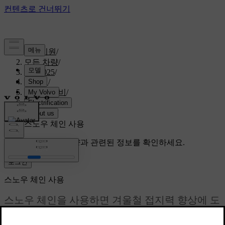
고객지원
/
모든 차량
/
S60 2025
/
매뉴얼
/
관리와 정비
/
휠 및 타이어
/
휠 교체
/
스노우 체인 사용
맞춤형 지원
특정 차량과 관련된 정보를 확인하세요.
로그인
스노우 체인 사용
스노우 체인을 사용하면 겨울철 접지력 향상에 도
움이 될 수 있습니다. 그러나 염두에 두어야 할 제