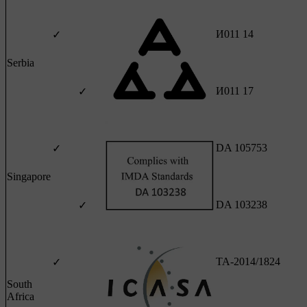
И011 14
✓
Serbia
И011 17
✓
DA 105753
✓
Singapore
DA 103238
✓
TA-2014/1824
✓
South
Africa