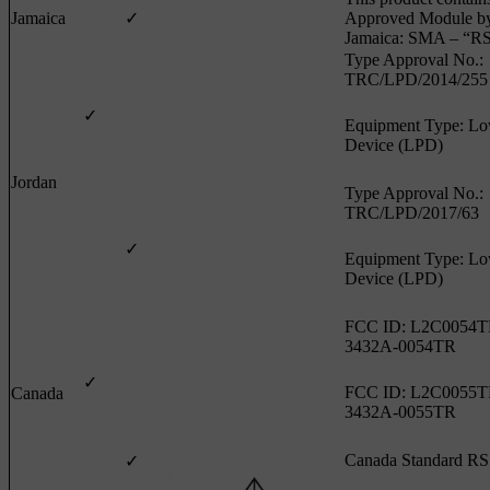
Jamaica
✓
Approved Module b
Jamaica: SMA – “RS
Type Approval No.:
TRC/LPD/2014/255
✓
Equipment Type: L
Device (LPD)
Jordan
Type Approval No.:
TRC/LPD/2017/63
✓
Equipment Type: L
Device (LPD)
FCC ID: L2C0054T
3432A-0054TR
✓
FCC ID: L2C0055T
Canada
3432A-0055TR
Canada Standard R
✓