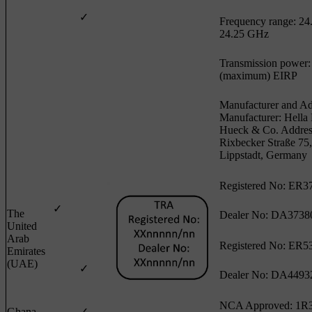
✓
Frequency range: 24.
24.25 GHz
Transmission power
(maximum) EIRP
Manufacturer and Ad
Manufacturer: Hell
Hueck & Co. Addres
Rixbecker Straße 75
Lippstadt, Germany
Registered No: ER3
✓
The
Dealer No: DA3738
United
Arab
Registered No: ER5
Emirates
(UAE)
✓
Dealer No: DA4493
NCA Approved: 1R
Ghana
✓