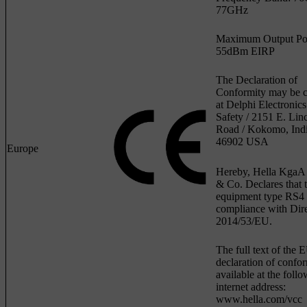
77GHz
Maximum Output Po
55dBm EIRP
The Declaration of
Conformity may be c
at Delphi Electronic
Safety / 2151 E. Lin
Road / Kokomo, Ind
46902 USA
Europe
Hereby, Hella KgaA
& Co. Declares that 
equipment type RS4 i
compliance with Dire
2014/53/EU.
The full text of the 
declaration of confor
available at the foll
internet address:
www.hella.com/vcc