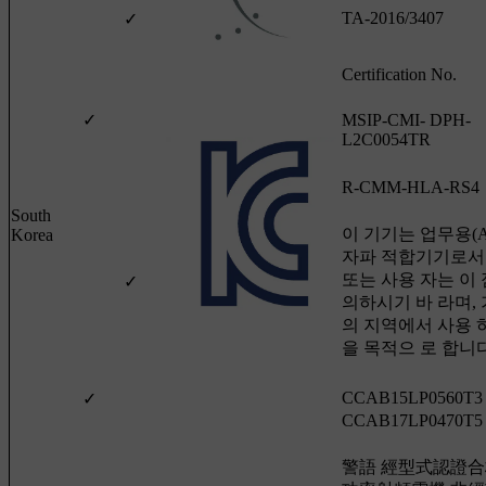
TA-2016/3407
✓
Certification No.
✓
MSIP-CMI- DPH-
L2C0054TR
R-CMM-HLA-RS4
South
이 기기는 업무용(A
Korea
자파 적합기기로서
또는 사용 자는 이 
✓
의하시기 바 라며,
의 지역에서 사용 
을 목적으 로 합니
CCAB15LP0560T3
✓
CCAB17LP0470T5
警語 經型式認證