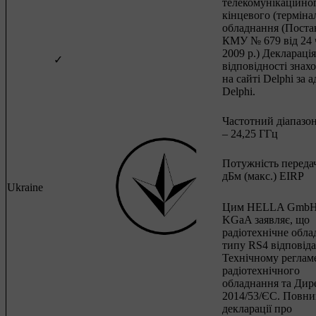
телекомунікаційно
кінцевого (терміна
обладнання (Поста
КМУ № 679 від 24 
2009 р.) Декларація
✓
відповідності знах
на сайті Delphi за 
Delphi.
Частотний діапазон
– 24,25 ГГц
Потужність передач
дБм (макс.) EIRP
Ukraine
Цим HELLA GmbH
KGaA заявляє, що
радіотехнічне обл
типу RS4 відповіда
Технічному реглам
радіотехнічного
обладнання та Дир
2014/53/ЄС. Повни
декларації про