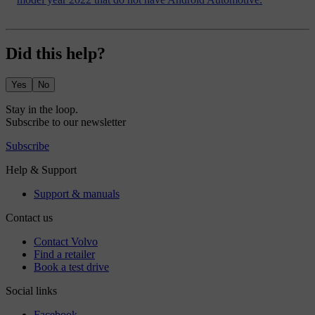
Did this help?
Yes
No