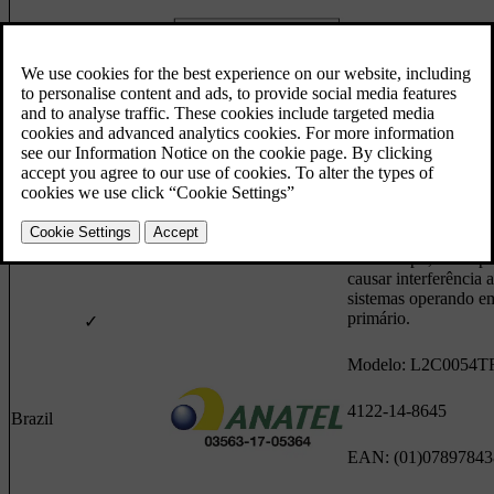
Botswana
✓
Este equipamento op
caráter secundário, is
tem direito à proteçã
interferência prejudic
mesmo de estações d
mesmo tipo, e não p
causar interferência a
sistemas operando em
primário.
✓
Modelo: L2C0054T
4122-14-8645
Brazil
EAN: (01)0789784