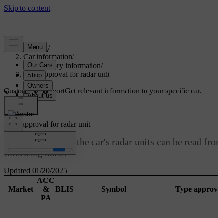
Support
/
Car information
/
Regulatory information
/
Type approval for radar unit
Customised support
Get relevant information to your specific car.
Sign in
Type approval for radar unit
Type approval for the car's radar units can be read fr
following table.
Updated 01/20/2025
ACC
Market
&
BLIS
Symbol
Type approv
PA