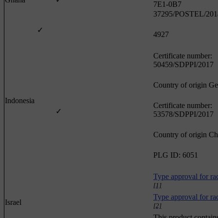
7E1-0B7
37295/POSTEL/201
✓
4927
Certificate number:
50459/SDPPI/2017
Country of origin G
Indonesia
Certificate number:
✓
53578/SDPPI/2017
Country of origin Ch
PLG ID: 6051
Type approval for rad
[1]
Type approval for rad
Israel
[2]
This product contain