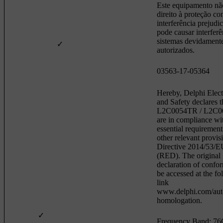
Este equipamento nã
direito à proteção co
interferência prejudic
pode causar interfer
sistemas devidament
✓
autorizados.
03563-17-05364
Hereby, Delphi Elect
and Safety declares t
L2C0054TR / L2C
are in compliance wi
essential requiremen
other relevant provis
Directive 2014/53/E
(RED). The original
declaration of confo
be accessed at the fo
link
www.delphi.com/aut
homologation.
✓
Frequency Band: 7