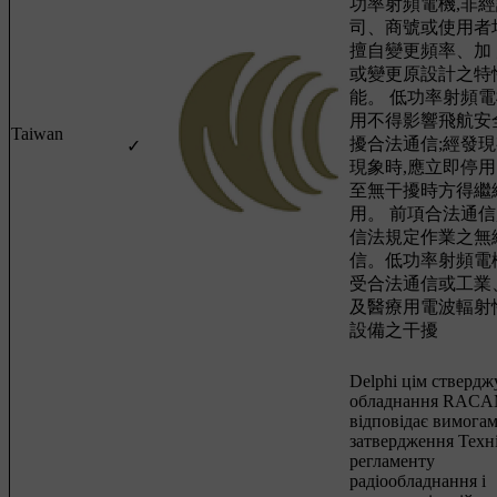
功率射頻電機,非經
司、商號或使用者
擅自變更頻率、加
或變更原設計之特
能。 低功率射頻
用不得影響飛航安
Taiwan
擾合法通信;經發
✓
現象時,應立即停用
至無干擾時方得繼
用。 前項合法通信
信法規定作業之無
信。低功率射頻電
受合法通信或工業
及醫療用電波輻射
設備之干擾
Delphi цім ствердж
обладнання RAC
відповідає вимога
затвердження Техн
регламенту
радіообладнання і