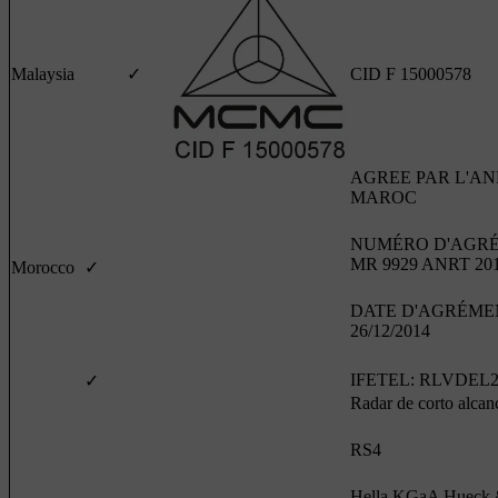
Malaysia
✓
CID F 15000578
AGREE PAR L'AN
MAROC
NUMÉRO D'AGRÉ
MR 9929 ANRT 20
Morocco
✓
DATE D'AGRÉME
26/12/2014
IFETEL: RLVDEL2
✓
Radar de corto alcan
RS4
Hella KGaA Hueck