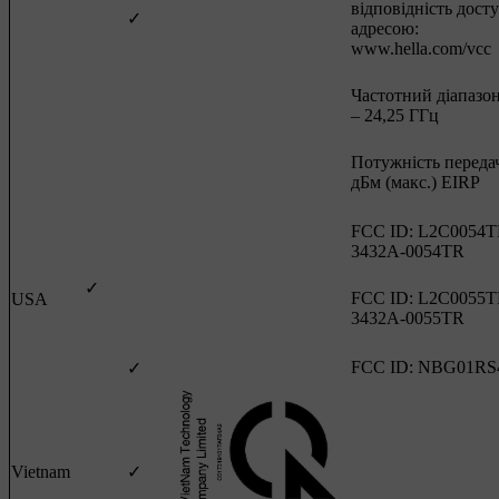
відповідність дост
✓
адресою:
www.hella.com/vcc
Частотний діапазон
– 24,25 ГГц
Потужність передач
дБм (макс.) EIRP
FCC ID: L2C0054T
3432A-0054TR
✓
FCC ID: L2C0055T
USA
3432A-0055TR
FCC ID: NBG01RS
✓
Vietnam
✓