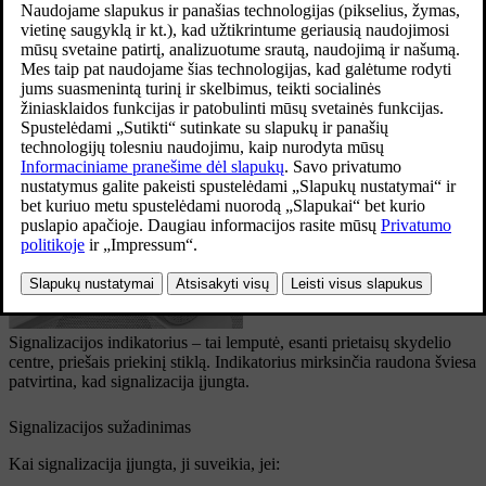
išjungiama jį atrakinus standartiniu rakteliu arba rakteliu be
mygtukų.
Jei automobilį atrakinsite nuimamu rakto geležte, signalizacija
skambės tol, kol raktelį įstatysite į atsarginį raktelių skaitytuvą, esantį
tuneliniame valdymo pulte esančiame puodelių laikiklyje.
Signalizacijos indikatorius
Signalizacijos indikatorius – tai lemputė, esanti prietaisų skydelio
centre, priešais priekinį stiklą. Indikatorius mirksinčia raudona šviesa
patvirtina, kad signalizacija įjungta.
Signalizacijos sužadinimas
Kai signalizacija įjungta, ji suveikia, jei: