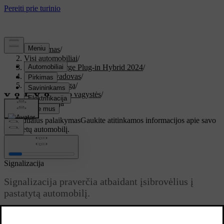
Palaikymas
/
Visi automobiliai
/
XC60 Recharge Plug-in Hybrid 2024
/
Vartotojo vadovas
/
Įlipimas ir sauga
/
Apsauga nuo vagystės
/
Signalizacija
Individualus palaikymas
Gaukite atitinkamos informacijos apie savo
konkretų automobilį.
Prisijungti
Signalizacija
Signalizacija praverčia atbaidant įsibrovėlius į
pastatytą automobilį.
Atnaujinta 2025-08-01
Signalizacija automatiškai įjungiama užrakinus automobilį, ir