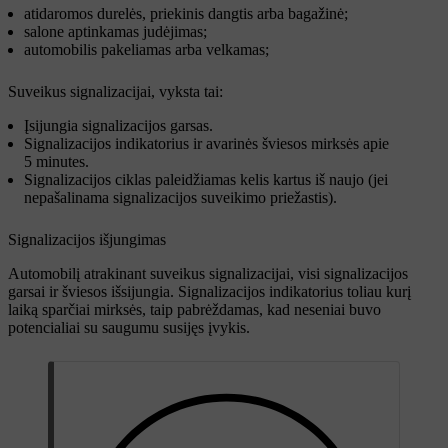
atidaromos durelės, priekinis dangtis arba bagažinė;
salone aptinkamas judėjimas;
automobilis pakeliamas arba velkamas;
Suveikus signalizacijai, vyksta tai:
Įsijungia signalizacijos garsas.
Signalizacijos indikatorius ir avarinės šviesos mirksės apie
5 minutes.
Signalizacijos ciklas paleidžiamas kelis kartus iš naujo (jei
nepašalinama signalizacijos suveikimo priežastis).
Signalizacijos išjungimas
Automobilį atrakinant suveikus signalizacijai, visi signalizacijos
garsai ir šviesos išsijungia. Signalizacijos indikatorius toliau kurį
laiką sparčiai mirksės, taip pabrėždamas, kad neseniai buvo
potencialiai su saugumu susijęs įvykis.