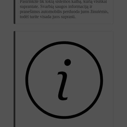
Pasirinkite tik tokią sistemos kalbą, kurią visiškai
suprantate. Svarbią saugos informaciją ir
pranešimus automobilis perduoda jums žinutėmis,
todėl turite visada juos suprasti.