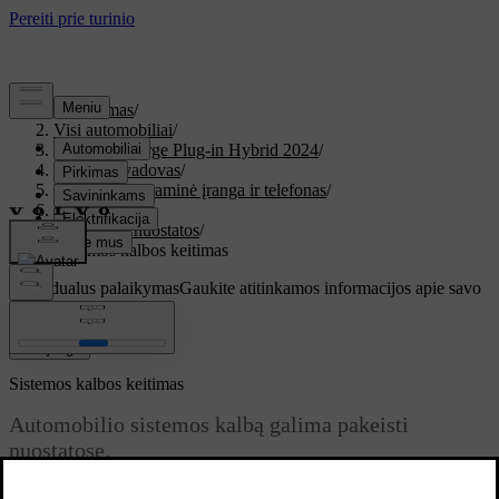
Palaikymas
/
Visi automobiliai
/
XC60 Recharge Plug-in Hybrid 2024
/
Vartotojo vadovas
/
Ekranai, programinė įranga ir telefonas
/
Ekranai
/
Sistemos nuostatos
/
Sistemos kalbos keitimas
Individualus palaikymas
Gaukite atitinkamos informacijos apie savo
konkretų automobilį.
Prisijungti
Sistemos kalbos keitimas
Automobilio sistemos kalbą galima pakeisti
nuostatose.
Atnaujinta 2025-02-15