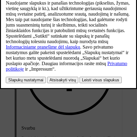
Jei norite, kad automobilio sistema veiktų kita kalba nei dabartinė,
turite pakeisti sistemos kalbą.
Svarbu