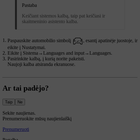
Pastaba
Keičiant sistemos kalbą, taip pat keičiasi ir
skaitmeninio asistento kalba.
Paspauskite automobilio simbolį
, esantį apatinėje juostoje, ir
eikite į
Nustatymai
.
Eikite į
Sistema
→
Languages and input
→
Languages
.
Pasirinkite kalbą, į kurią norite pakeisti.
Naujoji kalba atsiranda ekranuose.
Ar tai padėjo?
Taip
Ne