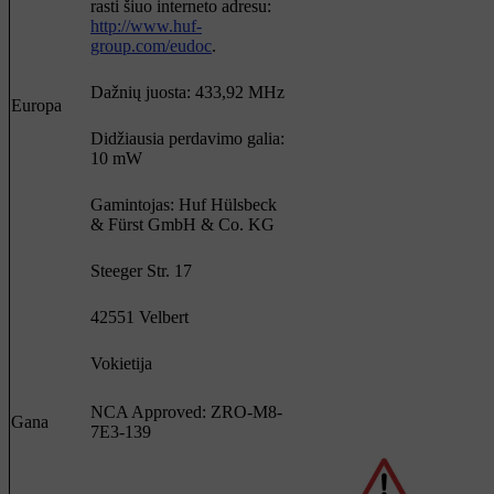
rasti šiuo interneto adresu:
http://www.huf-
group.com/eudoc
.
Dažnių juosta: 433,92 MHz
Europa
Didžiausia perdavimo galia:
10 mW
Gamintojas: Huf Hülsbeck
& Fürst GmbH & Co. KG
Steeger Str. 17
42551 Velbert
Vokietija
NCA Approved: ZRO-M8-
Gana
7E3-139