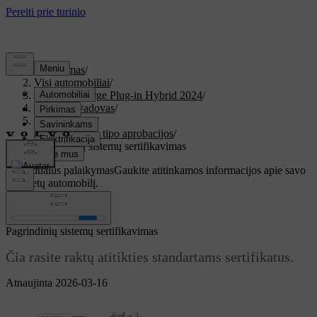
Palaikymas
/
Visi automobiliai
/
XC60 Recharge Plug-in Hybrid 2024
/
Vartotojo vadovas
/
Specifikacijos
/
Sertifikatai ir tipo aprobacijos
/
Pagrindinių sistemų sertifikavimas
Individualus palaikymas
Gaukite atitinkamos informacijos apie savo
konkretų automobilį.
Prisijungti
Pagrindinių sistemų sertifikavimas
Čia rasite raktų atitikties standartams sertifikatus.
Atnaujinta 2026-03-16