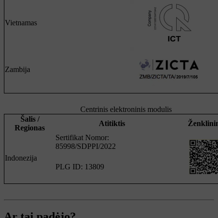
Vietnamas
Zambija
Centrinis elektroninis modulis
Šalis /
Atitiktis
Ženklini
Regionas
Sertifikat Nomor:
85998/SDPPI/2022
Indonezija
PLG ID: 13809
Ar tai padėjo?