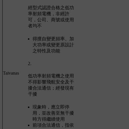
經型式認證合格之低功
率射頻電機，非經許
可，公司、商號或使用
者均不
得擅自變更頻率、加
大功率或變更原設計
之特性及功能
2.
Taivanas
低功率射頻電機之使用
不得影響飛航安全及干
擾合法通信；經發現有
干擾
現象時，應立即停
用，並改善至無干擾
時方得繼續使用
前項合法通信，指依