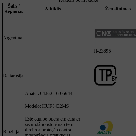
Šalis /
Atitiktis
Ženklinimas
Regionas
Argentina
H-23695
Baltarusija
Anatel: 04362-16-06643
Modelo: HUF8432MS
Este equipo opera em caráter
secundário isto é não tem
direito a proteção contra
Brazilija
interferência prejudicial,