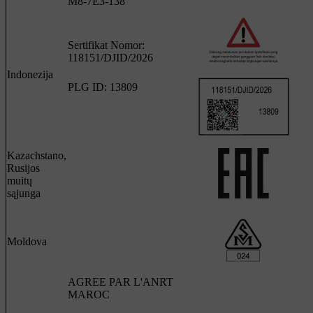
M8-7E3-138
Sertifikat Nomor:
118151/DJID/2026
Indonezija
PLG ID: 13809
Kazachstano,
Rusijos
muitų
sąjunga
Moldova
AGREE PAR L'ANRT
MAROC