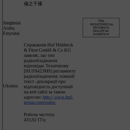
備之干擾
Jungtiniai
Arabų
Emyratai
Cправжнім Huf Hülsbeck
& Fürst GmbH & Co KG
заявляє, що тип
радіообладнання
відповідає Технічному
[HUF8423MS] регламенту
радіообладнання; повний
текст -декларації про
Ukraina
відповідність доступний
на веб сайті за такою
адресою:
http:// www.huf-
group.com/eudoc
Робоча частота:
433,92 ГГц