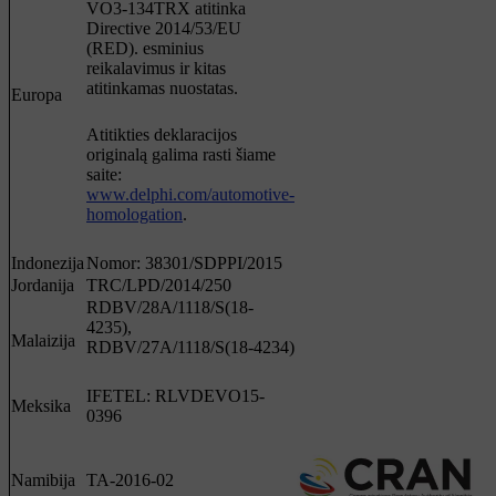
VO3-134TRX atitinka
Directive 2014/53/EU
(RED). esminius
reikalavimus ir kitas
atitinkamas nuostatas.
Europa
Atitikties deklaracijos
originalą galima rasti šiame
saite:
www.delphi.com/automotive-
homologation
.
Indonezija
Nomor: 38301/SDPPI/2015
Jordanija
TRC/LPD/2014/250
RDBV/28A/1118/S(18-
4235),
Malaizija
RDBV/27A/1118/S(18-4234)
IFETEL: RLVDEVO15-
Meksika
0396
Namibija
TA-2016-02