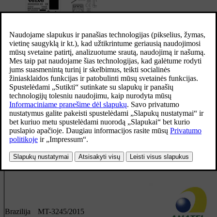
Nuotolinio valdymo raktelio sistemos CEM žyma. Papildomų t
patvirtinimo numerių rasite tolesnėse lentelėse.
Užrakinimo sistemos užvedimas be raktelio (pasyvusis užvedima
užrakinimas / atrakinimas be raktelio
Šalis /
Atitiktis
Ženklinimas
Regionas
Argentina
H 25867
Brazilija
MT-3245/2015