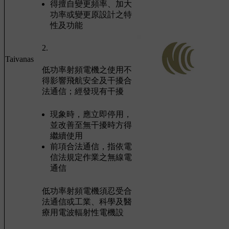
得擅自變更頻率、加大
功率或變更原設計之特
性及功能
2.
Taivanas
低功率射頻電機之使用不
得影響飛航安全及干擾合
法通信；經發現有干擾
現象時，應立即停用，
並改善至無干擾時方得
繼續使用
前項合法通信，指依電
信法規定作業之無線電
通信
低功率射頻電機須忍受合
法通信或工業、科學及醫
療用電波輻射性電機設