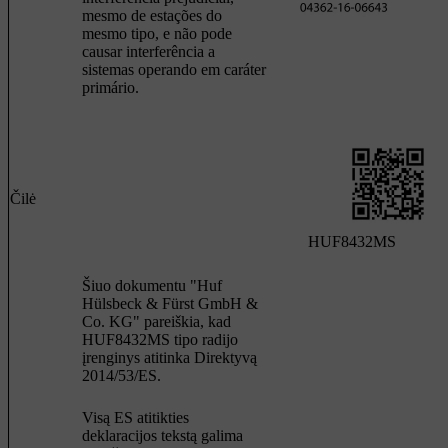
mesmo de estações do
mesmo tipo, e não pode
causar interferência a
sistemas operando em caráter
primário.
Čilė
HUF8432MS
Šiuo dokumentu "Huf
Hülsbeck & Fürst GmbH &
Co. KG" pareiškia, kad
HUF8432MS tipo radijo
įrenginys atitinka Direktyvą
2014/53/ES.
Visą ES atitikties
deklaracijos tekstą galima