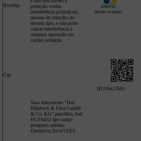
é não tem direito a
Brazilija
proteção contra
interferência prejudicial,
mesmo de estações do
mesmo tipo, e não pode
causar interferência a
sistemas operando em
caráter primário.
Čilė
HUF8423MS
Šiuo dokumentu "Huf
Hülsbeck & Fürst GmbH
& Co. KG" pareiškia, kad
HUF8432 tipo radijo
įrenginys atitinka
Direktyvą 2014/53/ES.