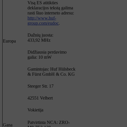
Visą ES atitikties
deklaracijos tekstą galima
rasti šiuo interneto adresu:
http://www.huf-
group.com/eudoc
.
Dažnių juosta:
433,92 MHz
Europa
Didžiausia perdavimo
galia: 10 mW
Gamintojas: Huf Hülsbeck
& Fürst GmbH & Co. KG
Steeger Str. 17
42551 Velbert
Vokietija
Patvirtinta NCA: ZRO-
Gana