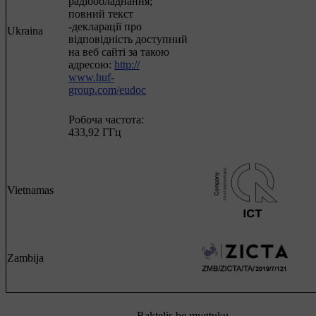
радіообладнання;
повний текст
-декларації про
Ukraina
відповідність доступний
на веб сайті за такою
адресою:
http://
www.huf-
group.com/eudoc
Робоча частота:
433,92 ГГц
Vietnamas
Zambija
Raktelis be mygtukų