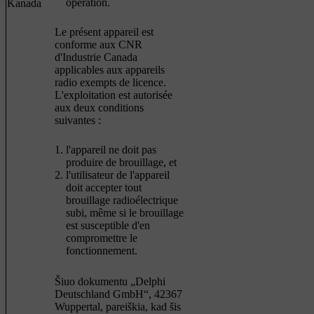
operation.
Kanada
Le présent appareil est
conforme aux CNR
d'Industrie Canada
applicables aux appareils
radio exempts de licence.
L'exploitation est autorisée
aux deux conditions
suivantes :
l'appareil ne doit pas
produire de brouillage, et
l'utilisateur de l'appareil
doit accepter tout
brouillage radioélectrique
subi, même si le brouillage
est susceptible d'en
compromettre le
fonctionnement.
Šiuo dokumentu „Delphi
Deutschland GmbH“, 42367
Wuppertal, pareiškia, kad šis