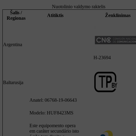
Nuotolinio valdymo raktelis
Šalis /
Atitiktis
Ženklinimas
Regionas
Argentina
H-23694
Baltarusija
Anatel: 06768-19-06643
Modelo: HUF8423MS
Este equipomento opera
em caráter secundário isto