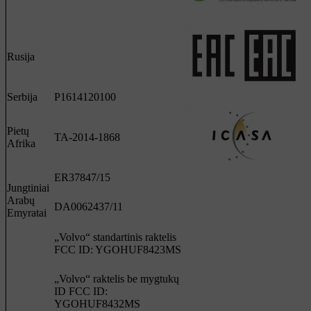
Rusija
Serbija
P1614120100
Pietų
TA-2014-1868
Afrika
ER37847/15
Jungtiniai
Arabų
DA0062437/11
Emyratai
„Volvo“ standartinis raktelis
FCC ID: YGOHUF8423MS
„Volvo“ raktelis be mygtukų
ID FCC ID:
YGOHUF8432MS