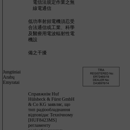
電信法規定作業之無
線電通信
低功率射頻電機須忍受
合法通信或工業、科學
及醫療用電波輻射性電
機設
備之干擾
Jungtiniai
Arabų
Emyratai
Cправжнім Huf
Hülsbeck & Fürst GmbH
& Co KG заявляє, що
тип радіообладнання
відповідає Технічному
[HUF8423MS]
регламенту