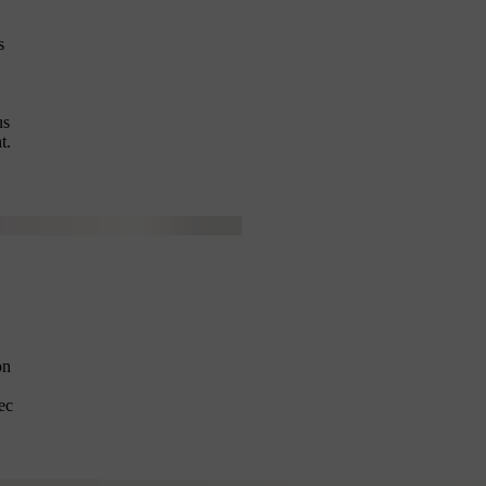
s
us
t.
on
ec