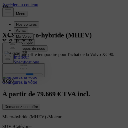
1
1
1
/
/
/
0
0
0
XC90
Micro-hybride (MHEV)
Aperçu
Profitez d'une offre temporaire pour l'achat de la Volvo XC90.
Intérieur
Spécifications
En savoir plus
Caractéristiques
Configurez la vôtre
XC90
Configurez la vôtre
À partir de
79.669 €
TVA incl.
Demandez une offre
Micro-hybride (MHEV)
/
Moteur
SUV
/
Catégorie