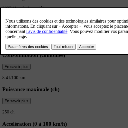
2027
/
Année du modèle
Vue d’ensemble de la XC90
De la place pour tout le monde, prêt à tou
7 places offre tout le confort de la maison.
Consommation (combinée)
En savoir plus
8.4 l/100 km
Puissance maximale (ch)
En savoir plus
250 ch
Accélération (0 à 100 km/h)