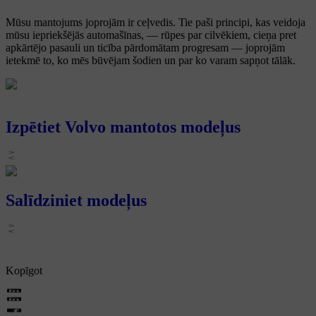
Mūsu mantojums joprojām ir ceļvedis. Tie paši principi, kas veidoja
mūsu iepriekšējās automašīnas, — rūpes par cilvēkiem, cieņa pret
apkārtējo pasauli un ticība pārdomātam progresam — joprojām
ietekmē to, ko mēs būvējam šodien un par ko varam sapņot tālāk.
Izpētiet Volvo mantotos modeļus
Salīdziniet modeļus
Kopīgot