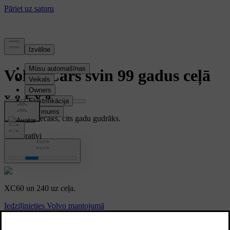
Stāsts
Volvo Cars svin 99 gadus ceļā
Vēl gadu vecāks, cits gadu gudrāks.
Korporatīvi
XC60
XC60 un 240 uz ceļa.
Iedziļinieties Volvo mantojumā
Ir agrs 1927. gada aprīļa rīts. Mūsu dzimtajā pilsētā Gēteborgā