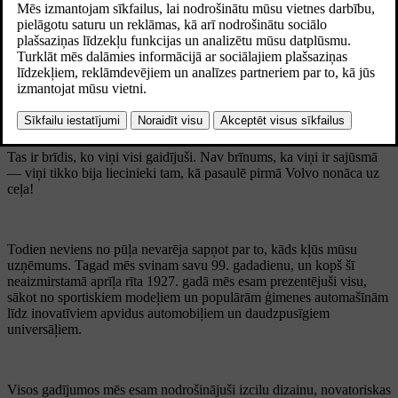
Zviedrijas rietumu krastā saule ir uzlēkusi pirms aptuveni stundas.
Īpašā diena drīz sāksies. Pēc dažām sekundēm pirmo reizi vēsturē pa
rūpnīcas vārtiem izbrauc masveidā ražota Volvo, un rūpnīcas
darbinieku un biroja darbinieku uzmundrinājums piepilda gaisu.
Tas ir brīdis, ko viņi visi gaidījuši. Nav brīnums, ka viņi ir sajūsmā
— viņi tikko bija liecinieki tam, kā pasaulē pirmā Volvo nonāca uz
ceļa!
Todien neviens no pūļa nevarēja sapņot par to, kāds kļūs mūsu
uzņēmums. Tagad mēs svinam savu 99. gadadienu, un kopš šī
neaizmirstamā aprīļa rīta 1927. gadā mēs esam prezentējuši visu,
sākot no sportiskiem modeļiem un populārām ģimenes automašīnām
līdz inovatīviem apvidus automobiļiem un daudzpusīgiem
universāļiem.
Visos gadījumos mēs esam nodrošinājuši izcilu dizainu, novatoriskas