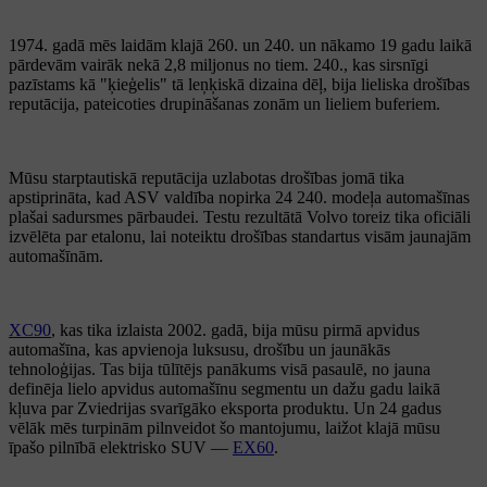
1974. gadā mēs laidām klajā 260. un 240. un nākamo 19 gadu laikā
pārdevām vairāk nekā 2,8 miljonus no tiem. 240., kas sirsnīgi
pazīstams kā "ķieģelis" tā leņķiskā dizaina dēļ, bija lieliska drošības
reputācija, pateicoties drupināšanas zonām un lieliem buferiem.
Mūsu starptautiskā reputācija uzlabotas drošības jomā tika
apstiprināta, kad ASV valdība nopirka 24 240. modeļa automašīnas
plašai sadursmes pārbaudei. Testu rezultātā Volvo toreiz tika oficiāli
izvēlēta par etalonu, lai noteiktu drošības standartus visām jaunajām
automašīnām.
XC90
, kas tika izlaista 2002. gadā, bija mūsu pirmā apvidus
automašīna, kas apvienoja luksusu, drošību un jaunākās
tehnoloģijas. Tas bija tūlītējs panākums visā pasaulē, no jauna
definēja lielo apvidus automašīnu segmentu un dažu gadu laikā
kļuva par Zviedrijas svarīgāko eksporta produktu. Un 24 gadus
vēlāk mēs turpinām pilnveidot šo mantojumu, laižot klajā mūsu
īpašo pilnībā elektrisko SUV —
EX60
.