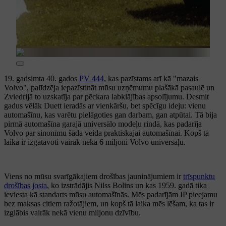
19. gadsimta 40. gados
PV 444
, kas pazīstams arī kā "mazais
Volvo", palīdzēja iepazīstināt mūsu uzņēmumu plašākā pasaulē un
Zviedrijā to uzskatīja par pēckara labklājības apsolījumu. Desmit
gadus vēlāk Duett ieradās ar vienkāršu, bet spēcīgu ideju: vienu
automašīnu, kas varētu pielāgoties gan darbam, gan atpūtai. Tā bija
pirmā automašīna garajā universālo modeļu rindā, kas padarīja
Volvo par sinonīmu šāda veida praktiskajai automašīnai. Kopš tā
laika ir izgatavoti vairāk nekā 6 miljoni Volvo universāļu.
Viens no mūsu svarīgākajiem drošības jauninājumiem ir
trīspunktu
drošības josta
, ko izstrādājis Nilss Bolins un kas 1959. gadā tika
ieviesta kā standarts mūsu automašīnās. Mēs padarījām IP pieejamu
bez maksas citiem ražotājiem, un kopš tā laika mēs lēšam, ka tas ir
izglābis vairāk nekā vienu miljonu dzīvību.