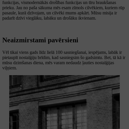
funkcijas, vismodernākās drošības funkcijas un tīru braukšanas
prieku. Jau no paša sākuma mēs esam zīmols cilvēkiem, kuriem rūp
pasaule, kurā dzīvojam, un cilvēki mums apkārt. Mūsu misija ir
padarīt dzīvi vieglāku, labāku un drošāku ikvienam.
Neaizmirstami pavērsieni
Vēl tikai viens gads līdz lielā 100 sasniegšanai, iespējams, labāk ir
pietaupīt nostalģiju brīdim, kad sasniegsim šo gadsimtu. Bet, tā kā ir
mūsu dzimšanas diena, mēs varam nedaudz ļauties nostalģijas
viļņiem.