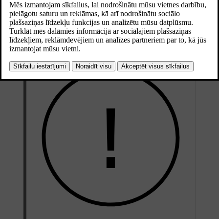
Atjaunināts 30.03.2026
Atkausētāji ir izvietoti pie logiem un pie vējstikla. Sānu spoguļi
uzsilst vienlaikus ar aizmugures stiklu. Abu šo funkciju mērķis ir
nodrošināt labu redzamību.