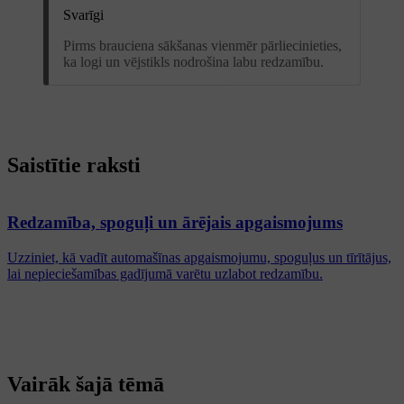
Svarīgi
Pirms brauciena sākšanas vienmēr pārliecinieties,
ka logi un vējstikls nodrošina labu redzamību.
Saistītie raksti
Redzamība, spoguļi un ārējais apgaismojums
Uzziniet, kā vadīt automašīnas apgaismojumu, spoguļus un tīrītājus,
lai nepieciešamības gadījumā varētu uzlabot redzamību.
Vairāk šajā tēmā