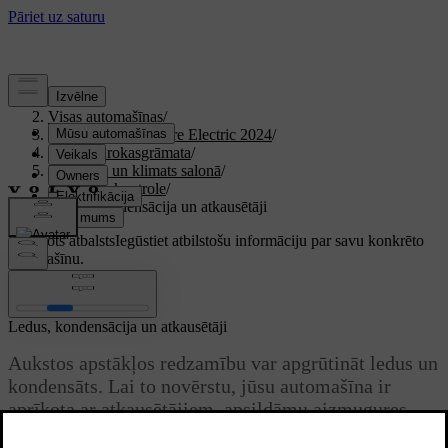
Atbalsts
/
Visas automašīnas
/
XC40 Recharge Pure Electric 2024
/
Lietotāja rokasgrāmata
/
Komforts un klimats salonā
/
Klimata kontrole
/
Ledus, kondensācija un atkausētāji
Pielāgots atbalsts
Iegūstiet atbilstošu informāciju par savu konkrēto
automašīnu.
Pierakstīties
Ledus, kondensācija un atkausētāji
Aukstos apstākļos redzamību var apgrūtināt ledus un
kondensāts. Lai to novērstu, jūsu automašīna ir
aprīkota ar atkausētājiem, apsildāmu aizmugures
stiklu un apsildāmiem sānu spoguļiem.