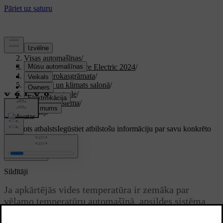
Atbalsts
/
Visas automašīnas
/
XC40 Recharge Pure Electric 2024
/
Lietotāja rokasgrāmata
/
Komforts un klimats salonā
/
Klimata kontrole
/
Klimata sistēma
/
Sildītāji
Pielāgots atbalsts
Iegūstiet atbilstošu informāciju par savu konkrēto
automašīnu.
Pierakstīties
Sildītāji
Ja apkārtējās vides temperatūra ir zemāka par
vēlamo temperatūru automašīnā, apsildes sistēma
var palīdzēt nodrošināt komfortablu klimatu salonā.