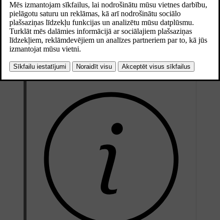
Atjaunināts 04.04.2025
Autonomais sildītājs
Autonomā sildītāja darbību nodrošina automašīnas vilces
akumulators. To izmanto akumulatora sildīšanai un pasažieru salona
apsildīšanai sagatavošanas laikā.