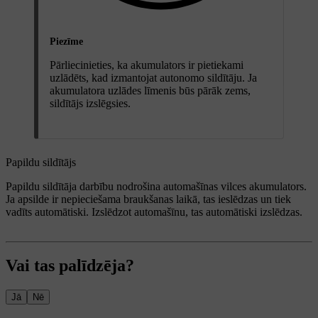
Piezīme
Pārliecinieties, ka akumulators ir pietiekami
uzlādēts, kad izmantojat autonomo sildītāju. Ja
akumulatora uzlādes līmenis būs pārāk zems,
sildītājs izslēgsies.
Papildu sildītājs
Papildu sildītāja darbību nodrošina automašīnas vilces akumulators.
Ja apsilde ir nepieciešama braukšanas laikā, tas ieslēdzas un tiek
vadīts automātiski. Izslēdzot automašīnu, tas automātiski izslēdzas.
Vai tas palīdzēja?
Jā
Nē