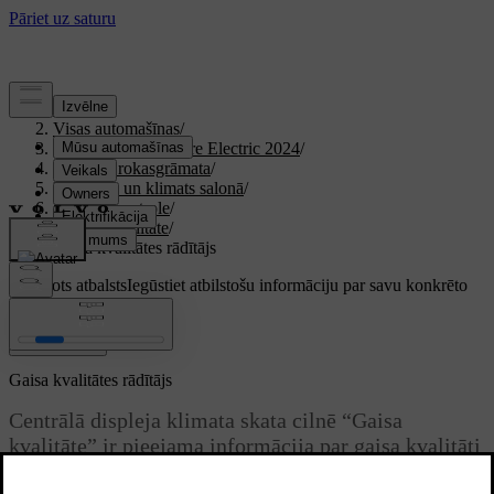
Atbalsts
/
Visas automašīnas
/
XC40 Recharge Pure Electric 2024
/
Lietotāja rokasgrāmata
/
Komforts un klimats salonā
/
Klimata kontrole
/
Gaisa kvalitāte
/
Gaisa kvalitātes rādītājs
Pielāgots atbalsts
Iegūstiet atbilstošu informāciju par savu konkrēto
automašīnu.
Pierakstīties
Gaisa kvalitātes rādītājs
Centrālā displeja klimata skata cilnē “Gaisa
kvalitāte” ir pieejama informācija par gaisa kvalitāti
gan automašīnas salonā, gan ārā.