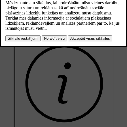
Atjaunināts 04.04.2025
Informācija cilnē “Gaisa kvalitāte” norāda salona un āra gaisa
kvalitāti. Sensors mēra par 2,5 µm mazāku daļiņu saturu pasažieru
salonā. Informāciju par piesārņotāju saturu ārpus automašīnas
nodrošina ārējs pakalpojums, un tas ir balstīts uz modelētiem datiem.