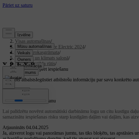
Atbalsts
/
Visas automašīnas
/
XC40 Recharge Pure Electric 2024
/
Lietotāja rokasgrāmata
/
Komforts un klimats salonā
/
Logi un stikla rūtis
/
Aizsardzība pret iespiešanu
Pielāgots atbalsts
Iegūstiet atbilstošu informāciju par savu konkrēto au
Pierakstīties
Aizsardzība pret iespiešanu
Lai palīdzētu novērst automātiski darbināmu logu un citu kustīgu daļu r
samazinātu iespiešanas risku starp kustīgām daļām vai daļām, kas aizv
Atjaunināts 04.04.2025
Ja, aizverot logu vai panorāmas jumtu, tas tiks bloķēts, tas apstāsies u
ar bagāžas nodalījuma durvīm, kad tās atverat vai aizverat.