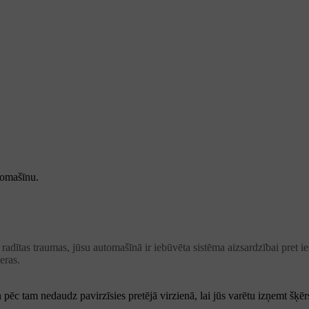
tomašīnu.
adītas traumas, jūsu automašīnā ir iebūvēta sistēma aizsardzībai pret iesp
eras.
n pēc tam nedaudz pavirzīsies pretējā virzienā, lai jūs varētu izņemt šķērs