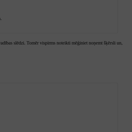
.
 vadības slēdzi. Tomēr vispirms noteikti mēģiniet noņemt šķērsli un,