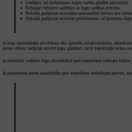
Gādājiet, lai darbināmos logus varētu pilnībā pārraudzīt.
Neļaujiet bērniem spēlēties ar logu vadības ierīcēm.
Nekādā gadījumā neatstājiet automašīnā bērnus bez uzrau
Nekādā gadījumā nevirziet priekšmetus vai ķermeņa daļas c
Ja loga automātiskā aizvēršana tiks apturēta aizsprostojuma, piemēram, 
pirms vēlreiz mēģināt aizvērt logu, gādājiet, lai tā trajektoriju nekas n
Ja elektriski vadāmo logu aizsardzībai pret saspiešanu radusies kļūme, 
Ja panorāmas jumta aizsardzība pret iespiešanu nedarbojas pareizi, sazi