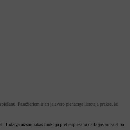
iešanu. Pasažieriem ir arī jāievēro pienācīga lietotāja prakse, lai
li. Līdzīga aizsardzības funkcija pret iespiešanu darbojas arī saistībā