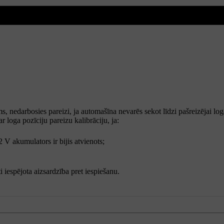
s, nedarbosies pareizi, ja automašīna nevarēs sekot līdzi pašreizējai loga
par loga pozīciju pareizu kalibrāciju, ja:
2 V akumulators ir bijis atvienots;
i iespējota aizsardzība pret iespiešanu.