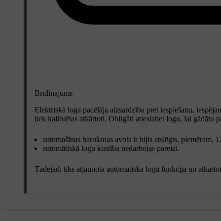
Brīdinājums
Elektriskā loga pacēlāja aizsardzība pret iespiešanu, iespējam
tiek kalibrētas atkārtoti. Obligāti atiestatiet logu, lai gādātu 
automašīnas barošanas avots ir bijis atslēgts, piemēram, 1
automātiskā logu kustība nedarbojas pareizi.
Tādējādi tiks atjaunota automātiskā logu funkcija un atkārtot