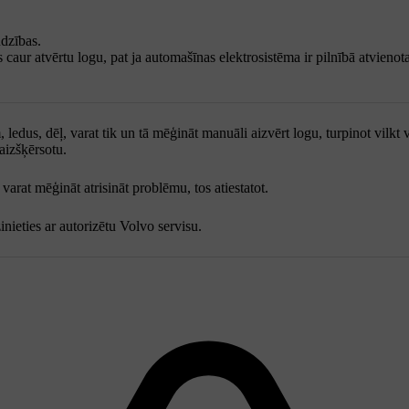
dzības.
aur atvērtu logu, pat ja automašīnas elektrosistēma ir pilnībā atvienota
ledus, dēļ, varat tik un tā mēģināt manuāli aizvērt logu, turpinot vilkt
eaizšķērsotu.
varat mēģināt atrisināt problēmu, tos atiestatot.
nieties ar autorizētu Volvo servisu.