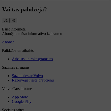
Vai tas palīdzēja?
Jā
Nē