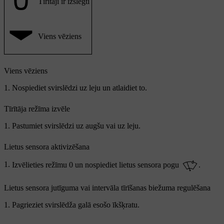
Tīrītāji ir izslēgti
Viens vēziens
Viens vēziens
Nospiediet svirslēdzi uz leju un atlaidiet to.
Tīrītāja režīma izvēle
Pastumiet svirslēdzi uz augšu vai uz leju.
Lietus sensora aktivizēšana
Izvēlieties režīmu
0
un nospiediet lietus sensora pogu
.
Lietus sensora jutīguma vai intervāla tīrīšanas biežuma regulēšana
Pagrieziet svirslēdža galā esošo īkšķratu.