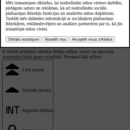
Priekšējo tīrītāju vadības ierīces izvietotas uz stūres rata
labās puses svirslēdža.
Ir dažādi priekšējā vējstikla tīrītāju režīmi, kurus var aktivizēt,
izmantojot labās puses svirslēdzi. Pieejami šādi režīmi:
Liels ātrums
Normāls ātrums
Regulārā tīrīšana