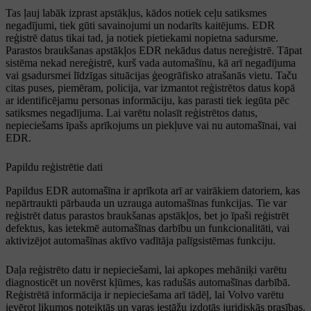
Tas ļauj labāk izprast apstākļus, kādos notiek ceļu satiksmes
negadījumi, tiek gūti savainojumi un nodarīts kaitējums. EDR
reģistrē datus tikai tad, ja notiek pietiekami nopietna sadursme.
Parastos braukšanas apstākļos EDR nekādus datus nereģistrē. Tāpat
sistēma nekad nereģistrē, kurš vada automašīnu, kā arī negadījuma
vai gsadursmei līdzīgas situācijas ģeogrāfisko atrašanās vietu. Taču
citas puses, piemēram, policija, var izmantot reģistrētos datus kopā
ar identificējamu personas informāciju, kas parasti tiek iegūta pēc
satiksmes negadījuma. Lai varētu nolasīt reģistrētos datus,
nepieciešams īpašs aprīkojums un piekļuve vai nu automašīnai, vai
EDR.
Papildu reģistrētie dati
Papildus EDR automašīna ir aprīkota arī ar vairākiem datoriem, kas
nepārtraukti pārbauda un uzrauga automašīnas funkcijas. Tie var
reģistrēt datus parastos braukšanas apstākļos, bet jo īpaši reģistrēt
defektus, kas ietekmē automašīnas darbību un funkcionalitāti, vai
aktivizējot automašīnas aktīvo vadītāja palīgsistēmas funkciju.
Daļa reģistrēto datu ir nepieciešami, lai apkopes mehāniķi varētu
diagnosticēt un novērst kļūmes, kas radušās automašīnas darbībā.
Reģistrētā informācija ir nepieciešama arī tādēļ, lai Volvo varētu
ievērot likumos noteiktās un varas iestāžu izdotās juridiskās prasības.