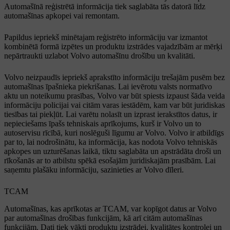
Automašīnā reģistrētā informācija tiek saglabāta tās datorā līdz
automašīnas apkopei vai remontam.
Papildus iepriekš minētajam reģistrēto informāciju var izmantot
kombinētā formā izpētes un produktu izstrādes vajadzībām ar mērķi
nepārtraukti uzlabot Volvo automašīnu drošību un kvalitāti.
Volvo neizpaudīs iepriekš aprakstīto informāciju trešajām pusēm bez
automašīnas īpašnieka piekrišanas. Lai ievērotu valsts normatīvo
aktu un noteikumu prasības, Volvo var būt spiests izpaust šāda veida
informāciju policijai vai citām varas iestādēm, kam var būt juridiskas
tiesības tai piekļūt. Lai varētu nolasīt un izprast ierakstītos datus, ir
nepieciešams īpašs tehniskais aprīkojums, kurš ir Volvo un to
autoservisu rīcībā, kuri noslēguši līgumu ar Volvo. Volvo ir atbildīgs
par to, lai nodrošinātu, ka informācija, kas nodota Volvo tehniskās
apkopes un uzturēšanas laikā, tiktu saglabāta un apstrādāta droši un
rīkošanās ar to atbilstu spēkā esošajām juridiskajām prasībām. Lai
saņemtu plašāku informāciju, sazinieties ar Volvo dīleri.
TCAM
Automašīnas, kas aprīkotas ar TCAM, var kopīgot datus ar Volvo
par automašīnas drošības funkcijām, kā arī citām automašīnas
funkcijām. Dati tiek vākti produktu izstrādei, kvalitātes kontrolei un