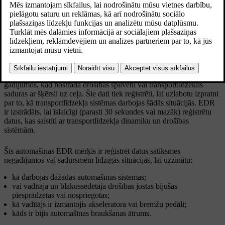
izmantošanas scenārijus.
Atjaunināts 04.04.2025
Notikumu datu reģistrētājs (EDR)
Šai mašīna ir aprīkota ar notikumu datu reģistrētāju. Tā galvenais
mērķis ir reģistrēt un ierakstīt datus, kas ir saistīti ar satiksmes
negadījumiem vai sadursmēm līdzīgām situācijām, piemēram,
gadījumos, kad nostrādā drošības spilveni vai transportlīdzeklis
saduras ar šķērsli uz ceļa. Šie dati tiek reģistrēti, lai uzlabotu izpratni
par to, kā transportlīdzekļa sistēmas darbojas šādās situācijās. EDR
ir izstrādāts, lai īslaicīgi (parasti 30 sekundes vai mazāk) reģistrētu
datus, kas saistīti ar transportlīdzekļa dinamiku un drošības
sistēmām.
Šīs automašīnas EDR mērķis ir reģistrēt datus satiksmes
negadījumos vai sadursmēm līdzīgās situācijās, lai uzzinātu:
kā darbojās dažādas automašīnas sistēmas;
vai vadītāja un blakussēdētāja drošības jostas bijušas
piesprādzētas vai nospriegotas;
kā vadītājs ir izmantojis akseleratora vai bremžu pedāli;
kāds ir bijis automašīnas braukšanas ātrums.