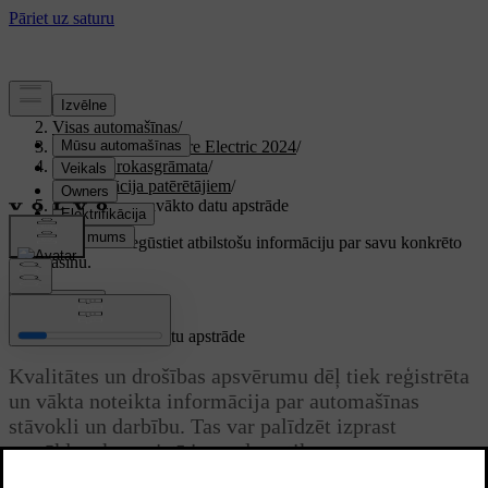
Atbalsts
/
Visas automašīnas
/
XC40 Recharge Pure Electric 2024
/
Lietotāja rokasgrāmata
/
Informācija patērētājiem
/
Ierakstīto un savākto datu apstrāde
Pielāgots atbalsts
Iegūstiet atbilstošu informāciju par savu konkrēto
automašīnu.
Pierakstīties
Ierakstīto un savākto datu apstrāde
Kvalitātes un drošības apsvērumu dēļ tiek reģistrēta
un vākta noteikta informācija par automašīnas
stāvokli un darbību. Tas var palīdzēt izprast
apstākļus, kas saistīti ar ceļu satiksmes
negadījumiem, kuros iesaistīta automašīna, un citus