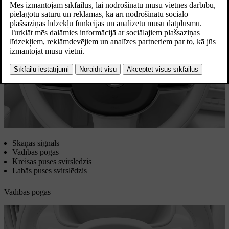
un vadītāja displejā parādīto informāciju.
Atjaunināts 01.08.2025
Skaņas signāls
Vadības pogas
Kreisās puses svirslēdzis
Labās puses svirslēdzis
Vadības pogas