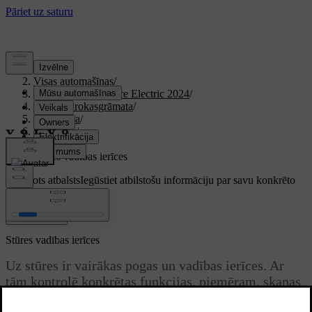
Atbalsts
/
Visas automašīnas
/
XC40 Recharge Pure Electric 2024
/
Lietotāja rokasgrāmata
/
Braukšana
/
Stūrēšana
/
Stūre
/
Stūres vadības ierīces
Pielāgots atbalsts
Iegūstiet atbilstošu informāciju par savu konkrēto
automašīnu.
Pierakstīties
Stūres vadības ierīces
Uz stūres ir vairākas pogas un vadības ierīces. Ar
tām kontrolē konkrētas funkcijas, piemēram, skaņas
signālu, kā arī noteiktus iestatījumus, pielāgojumus