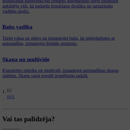
Braukšanas palīgfunkcijas izmanto automašīnas spēju uzraudzīt
apkārtējo vidi, lai padarītu braukšanu drošāku un samazinātu
vadītāja slodzi.
Balss vadība
Turiet rokas uz stūres un izmantojiet balsi, lai mijiedarbotos ar
automašīnu, izmantojot digitālo asistentu.
Skaņa un multivide
Klausieties mūziku un multividi, izmantojot automašīnas skaņas
sistēmu. Skaņu varat regulēt iestatījumu sadaļā.
[1]
ISA
Vai tas palīdzēja?