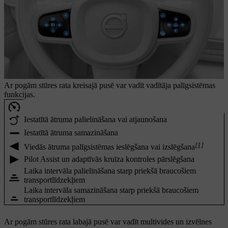
Ar pogām stūres rata kreisajā pusē var vadīt vadītāja palīgsistēmas
funkcijas.
Iestatītā ātruma palielināšana vai atjaunošana
Iestatītā ātruma samazināšana
[1]
Viedās ātruma palīgsistēmas ieslēgšana vai izslēgšana
Pilot Assist un adaptīvās kruīza kontroles pārslēgšana
Laika intervāla palielināšana starp priekšā braucošiem
transportlīdzekļiem
Laika intervāla samazināšana starp priekšā braucošiem
transportlīdzekļiem
Ar pogām stūres rata labajā pusē var vadīt multivides un izvēlnes