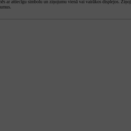
formēs ar attiecīgu simbolu un ziņojumu vienā vai vairākos displejos. Zi
ījumus.