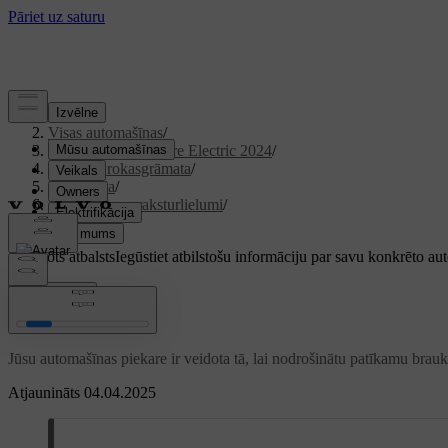
Atbalsts
/
Visas automašīnas
/
XC40 Recharge Pure Electric 2024
/
Lietotāja rokasgrāmata
/
Braukšana
/
Braukšanas raksturlielumi
/
Piekare
Pielāgots atbalsts
Iegūstiet atbilstošu informāciju par savu konkrēto au
Pierakstīties
Piekare
Jūsu automašīnas piekare ir veidota tā, lai nodrošinātu patīkamu brauk
Atjaunināts 04.04.2025