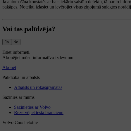
Ja automašīna konstatēs ar balstiekārtu saistītu defektu, tā par to in
pakāpes. Noteikti izlasiet un ievērojiet visus ziņojumā sniegtos norād
Vai tas palīdzēja?
Jā
Nē