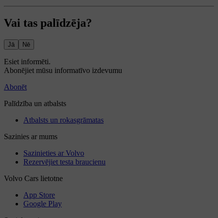
Vai tas palīdzēja?
Jā
Nē