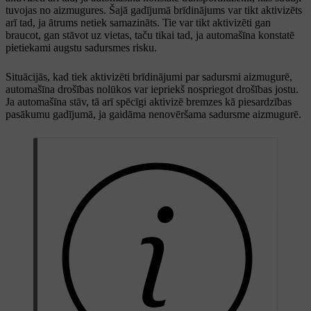
tuvojas no aizmugures. Šajā gadījumā brīdinājums var tikt aktivizēts
arī tad, ja ātrums netiek samazināts. Tie var tikt aktivizēti gan
braucot, gan stāvot uz vietas, taču tikai tad, ja automašīna konstatē
pietiekami augstu sadursmes risku.
Situācijās, kad tiek aktivizēti brīdinājumi par sadursmi aizmugurē,
automašīna drošības nolūkos var iepriekš nospriegot drošības jostu.
Ja automašīna stāv, tā arī spēcīgi aktivizē bremzes kā piesardzības
pasākumu gadījumā, ja gaidāma nenovēršama sadursme aizmugurē.