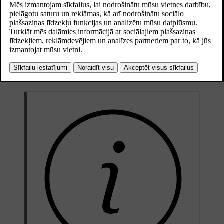
ietekmi.
Atjaunināts 28.10.2024
Brīdināšanas par sadursmēm funkcijas:
Brīdinājumi par sadursmes risku turpgaitā
Brīdinājumi par transportlīdzekļiem, kas iebrauc jūsu braukšanas
joslā
Brīdinājumi par sadursmi aizmugurē