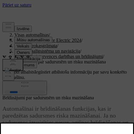
Atbalsts
/
Visas automašīnas
/
XC40 Recharge Pure Electric 2024
/
Lietotāja rokasgrāmata
/
Vadītāja palīgsistēma un navigācija
/
Drošības intervences darbības un brīdinājumi
/
Brīdinājumi par sadursmēm un risku mazināšana
Pielāgots atbalsts
Iegūstiet atbilstošu informāciju par savu konkrēto
automašīnu.
Pierakstīties
Brīdinājumi par sadursmēm un risku mazināšana
Automašīnai ir brīdināšanas funkcijas, kas ir
paredzētas sadursmes riska mazināšanai. Ja no
sadursmes izvairīties nevar, agrīnas brīdināšanas un
reaģēšanas funkcijas var palīdzēt mazināt tās