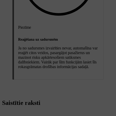
Piezīme
Reaģēšana uz sadursmēm
Ja no sadursmes izvairīties nevar, automašīna var
reaģēt citos veidos, pasargājot pasažierus un
mazinot risku apkārtesošiem satiksmes
dalībniekiem. Vairāk par šīm funkcijām lasiet šīs
rokasgrāmatas drošības informācijas sadaļā.
Saistītie raksti