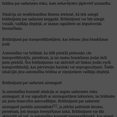
brīdina par sadursmes risku, kam nekavējoties jāpievērš uzmanība.
Situācija un neatliekamības līmenis ietekmē, kā tiek sniegti
brīdinājumi par sadursmi turpgaitā. Brīdinājumi var būt sniegti
vizuāli, vadītāja displejā, ar skaņas signāliem un impulsveida
bremzēšanu.
Brīdinājumi par transportlīdzekļiem, kas iebrauc jūsu braukšanas
joslā
Automašīna var brīdināt, ka tūlīt priekšā piebrauks cits
transportlīdzeklis, piemēram, ja tas maina braukšanas joslas tieši
jums priekšā. Šos brīdinājumus var aktivizēt arī blakus joslās esoši
transportlīdzekļi, kas pārvietojas haotiski vai neprognozējami. Šādās
situācijās jūsu automašīna brīdina ar ziņojumiem vadītāja displejā.
Brīdinājumi par sadursmi aizmugurē
Ja automašīna konstatē situāciju ar augstu sadursmes risku
aizmugurē, tā var signalizēt ar aizmugurējiem lukturiem, lai brīdinātu
aiz jums braucošos autovadītājus. Brīdinājumi par sadursmi
[1]
aizmugurē parādās automātiski
, ja pēkšņi palēnināt ātrumu,
piemēram, ļoti straujas bremzēšanas laikā. Brīdinājumi var tikt
aktivizēti arī tad, ja automašīna konstatē transportlīdzekli, kas strauji