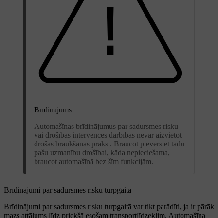
Brīdinājums
Automašīnas brīdinājumus par sadursmes risku
vai drošības intervences darbības nevar aizvietot
drošas braukšanas praksi. Braucot pievērsiet tādu
pašu uzmanību drošībai, kāda nepieciešama,
braucot automašīnā bez šīm funkcijām.
Brīdinājumi par sadursmes risku turpgaitā
Brīdinājumi par sadursmes risku turpgaitā var tikt parādīti, ja ir pārāk
mazs attālums līdz priekšā esošam transportlīdzeklim. Automašīna