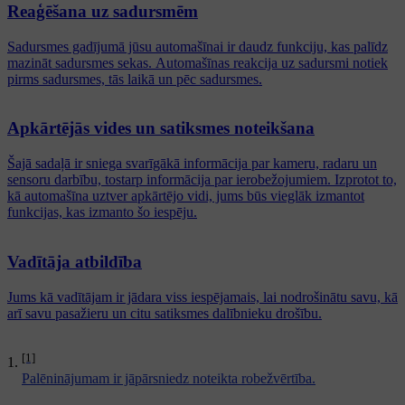
Reaģēšana uz sadursmēm
Sadursmes gadījumā jūsu automašīnai ir daudz funkciju, kas palīdz
mazināt sadursmes sekas. Automašīnas reakcija uz sadursmi notiek
pirms sadursmes, tās laikā un pēc sadursmes.
Apkārtējās vides un satiksmes noteikšana
Šajā sadaļā ir sniega svarīgākā informācija par kameru, radaru un
sensoru darbību, tostarp informācija par ierobežojumiem. Izprotot to,
kā automašīna uztver apkārtējo vidi, jums būs vieglāk izmantot
funkcijas, kas izmanto šo iespēju.
Vadītāja atbildība
Jums kā vadītājam ir jādara viss iespējamais, lai nodrošinātu savu, kā
arī savu pasažieru un citu satiksmes dalībnieku drošību.
[1]
Palēninājumam ir jāpārsniedz noteikta robežvērtība.