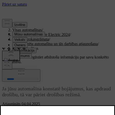
Atbalsts
/
Visas automašīnas
/
XC40 Recharge Pure Electric 2024
/
Lietotāja rokasgrāmata
/
Imobilizēta automašīna un tās darbības atjaunošana
/
Drošības režīms
Pielāgots atbalsts
Iegūstiet atbilstošu informāciju par savu konkrēto
automašīnu.
Pierakstīties
Drošības režīms
Ja jūsu automašīna konstatē bojājumus, kas apdraud
drošību, tā var pāriet drošības režīmā.
Atjaunināts 04.04.2025
Drošības režīms ierobežo pieejamās funkcijas apstākļos, kad jūsu
[1]
automašīna ir bojāta. Ja ir aktivizēts drošības režīms,
automašīnai