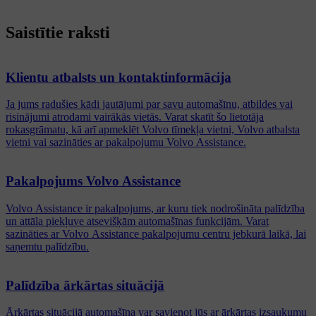
Saistītie raksti
Klientu atbalsts un kontaktinformācija
Ja jums radušies kādi jautājumi par savu automašīnu, atbildes vai
risinājumi atrodami vairākās vietās. Varat skatīt šo lietotāja
rokasgrāmatu, kā arī apmeklēt Volvo tīmekļa vietni, Volvo atbalsta
vietni vai sazināties ar pakalpojumu Volvo Assistance.
Pakalpojums Volvo Assistance
Volvo Assistance ir pakalpojums, ar kuru tiek nodrošināta palīdzība
un attāla piekļuve atsevišķām automašīnas funkcijām. Varat
sazināties ar Volvo Assistance pakalpojumu centru jebkurā laikā, lai
saņemtu palīdzību.
Palīdzība ārkārtas situācijā
Ārkārtas situācijā automašīna var savienot jūs ar ārkārtas izsaukumu