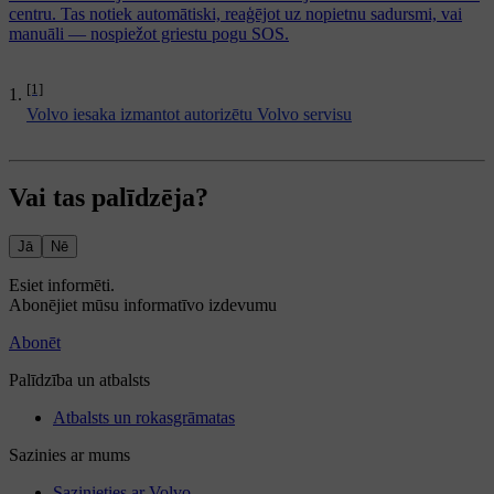
centru. Tas notiek automātiski, reaģējot uz nopietnu sadursmi, vai
manuāli — nospiežot griestu pogu SOS.
[1]
Volvo iesaka izmantot autorizētu Volvo servisu
Vai tas palīdzēja?
Jā
Nē