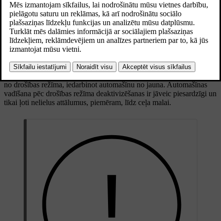
nepieciešams novērtējums un remonts. Ja jebkāda iemesla dēļ ir
aktivizēts drošības režīms, sazinieties ar autorizētu Volvo servisu.
Ja displeji joprojām darbojas, tajos tiek parādīti nepārprotami
norādījumi par to, ka automašīna darbojas drošības režīmā.
Ja ir ieslēgts drošības režīms, automašīnu nevar vadīt. Tomēr, ja jums
ir jāpārvieto automašīna no tiešas briesmu zonas, varat mēģināt iziet
no drošības režīma, iedarbinot automašīnu no jauna. Automašīnas
vadīšana pēc drošības režīma deaktivizēšanas ir jāveic piesardzīgi un
tikai ļoti nelielus attālumus, piemēram, līdz ceļa malai.