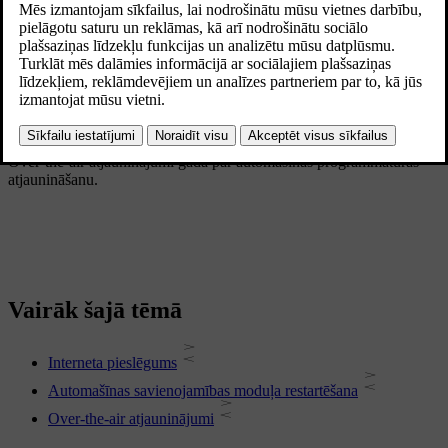
Interneta savienojamība
Savienojiet automašīnu ar internetu, izmantojot Wi-Fi, ar Bluetooth
savienotu mobilo tālruni vai automašīnas mobilā tīkla
[1]
savienojumu
.
Programmatūras atjauninājumi
Over-the-air atjauninājumi gādā par automašīnas programmatūras
atjaunināšanu.
Vairāk šajā tēmā
Interneta pieslēgums
Automašīnas savienojamības moduļa restartēšana
Over-the-air atjauninājumi