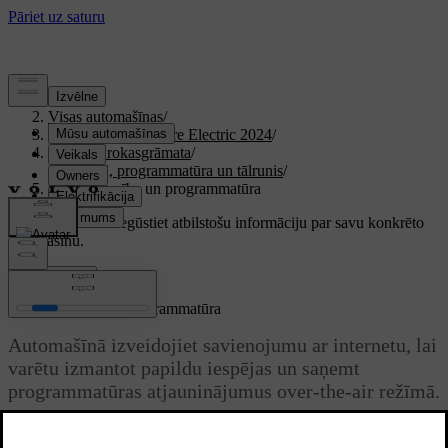
Atbalsts
/
Visas automašīnas
/
XC40 Recharge Pure Electric 2024
/
Lietotāja rokasgrāmata
/
Displeji, programmatūra un tālrunis
/
Savienojamība un programmatūra
Pielāgots atbalsts
Iegūstiet atbilstošu informāciju par savu konkrēto
automašīnu.
Pierakstīties
Savienojamība un programmatūra
Automašīnā izveidojiet savienojumu ar internetu, lai
varētu izmantot papildu iespējas un saņemt
programmatūras atjauninājumus over-the-air režīmā.
Atjaunināts 28.10.2024