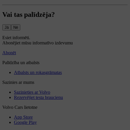
Vai tas palīdzēja?
Jā
Nē