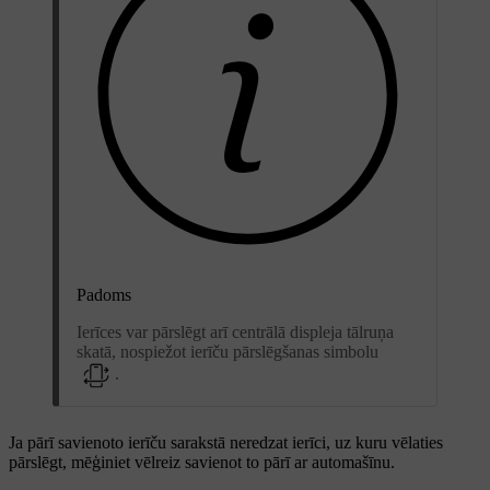
Padoms
Ierīces var pārslēgt arī centrālā displeja tālruņa
skatā, nospiežot ierīču pārslēgšanas simbolu
.
Ja pārī savienoto ierīču sarakstā neredzat ierīci, uz kuru vēlaties
pārslēgt, mēģiniet vēlreiz savienot to pārī ar automašīnu.