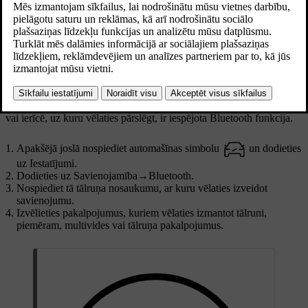
Automašīna var izveidot savienojumu ar vairākiem tālruņiem un
atcerēties vairākus tālruņus, taču vienā reizē var izveidot aktīvu
savienojumu tikai ar vienu tālruni.
Ja vēlaties pārslēgt Bluetooth savienojumu uz jaunu ierīci, vispirms
tā ir jāsavieno pārī ar automašīnu. To var izdarīt iestatījumu sadaļā.
Pirms mēģināt pārslēgt uz citu pārī savienoto ierīci, pārliecinieties,
vai ierīcē, uz kuru vēlaties pārslēgt, ir iespējota Bluetooth funkcija.
Apakšējā joslā nospiediet automašīnas simbolu
un dodieties
uz
Iestatījumi
.
Dodieties uz
Savienojamība
→
Bluetooth
.
Nospiediet tā tālruņa nosaukumu, ar kuru vēlaties izveidot
savienojumu.
Izvēlieties pakalpojumus, kuriem vēlaties izmantot tālruni,
piemēram, multivides vai tālruņa pakalpojumus.