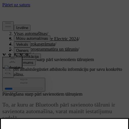
Atbalsts
/
Visas automašīnas
/
XC40 Recharge Pure Electric 2024
/
Lietotāja rokasgrāmata
/
Displeji, programmatūra un tālrunis
/
Tālrunis
/
Pārslēgšana starp pārī savienotiem tālruņiem
Pielāgots atbalsts
Iegūstiet atbilstošu informāciju par savu konkrēto
automašīnu.
Pierakstīties
Pārslēgšana starp pārī savienotiem tālruņiem
To, ar kuru ar Bluetooth pārī savienoto tālruni ir
savienota automašīna, varat mainīt iestatījumu
sadaļā.
Atjaunināts 04.04.2025