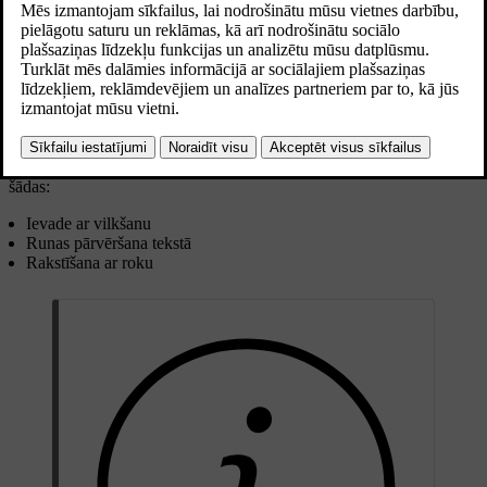
Atjaunināts 28.10.2024
Lai rakstītu tekstu vai ciparus, varat izmantot ekrāna tastatūru.
Piemēram, meklējot galamērķi navigācijas lietotnē vai ievadot paroli
Wi-Fi tīklam.
Tastatūras izkārtojums var mainīties atkarībā no ievades lauka veida.
Tastatūra atbalsta dažus alternatīvus teksta ievadīšanas veidus. Tās ir
šādas:
Ievade ar vilkšanu
Runas pārvēršana tekstā
Rakstīšana ar roku