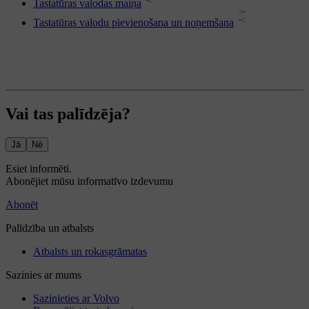
Tastatūras valodas maiņa
Tastatūras valodu pievienošana un noņemšana
Vai tas palīdzēja?
Jā
Nē