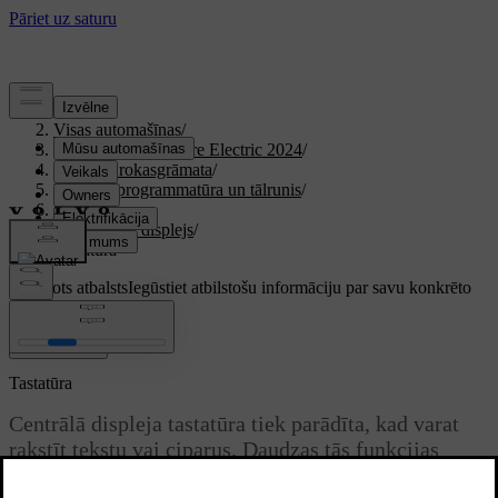
Atbalsts
/
Visas automašīnas
/
XC40 Recharge Pure Electric 2024
/
Lietotāja rokasgrāmata
/
Displeji, programmatūra un tālrunis
/
Displeji
/
Centrālais displejs
/
Tastatūra
Pielāgots atbalsts
Iegūstiet atbilstošu informāciju par savu konkrēto
automašīnu.
Pierakstīties
Tastatūra
Centrālā displeja tastatūra tiek parādīta, kad varat
rakstīt tekstu vai ciparus. Daudzas tās funkcijas
varat pielāgot iestatījumos.