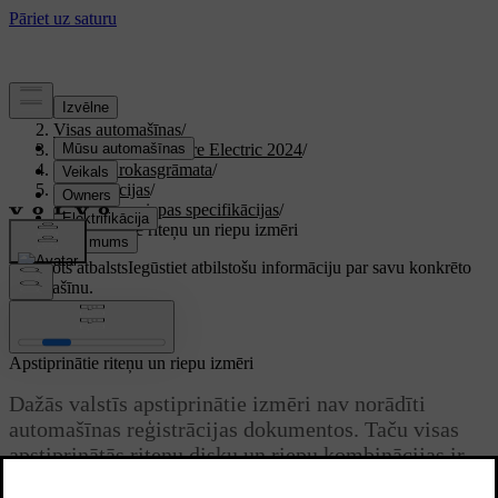
Atbalsts
/
Visas automašīnas
/
XC40 Recharge Pure Electric 2024
/
Lietotāja rokasgrāmata
/
Specifikācijas
/
Riteņu un riepas specifikācijas
/
Apstiprinātie riteņu un riepu izmēri
Pielāgots atbalsts
Iegūstiet atbilstošu informāciju par savu konkrēto
automašīnu.
Pierakstīties
Apstiprinātie riteņu un riepu izmēri
Dažās valstīs apstiprinātie izmēri nav norādīti
automašīnas reģistrācijas dokumentos. Taču visas
apstiprinātās riteņu disku un riepu kombinācijas ir
norādītas nākamajā tabulā.