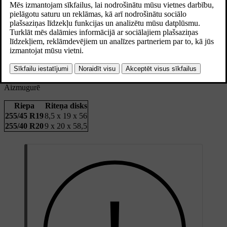
Atjaunināts 30.03.2026
Priekšā
Riepa
Riteņa disks
235/50 R19
7,5 x 19 x 50,5
235/45 R20
8 x 20 x 50,5
Aizmugurē
Riepa
Riteņa disks
255/45 R19
8,5 x 19 x 56
255/40 R20
9 x 20 x 58,5