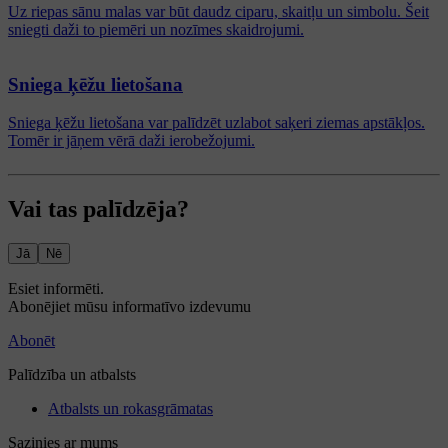
Uz riepas sānu malas var būt daudz ciparu, skaitļu un simbolu. Šeit
sniegti daži to piemēri un nozīmes skaidrojumi.
Sniega ķēžu lietošana
Sniega ķēžu lietošana var palīdzēt uzlabot saķeri ziemas apstākļos.
Tomēr ir jāņem vērā daži ierobežojumi.
Vai tas palīdzēja?
Jā
Nē