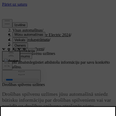
Atbalsts
/
Visas automašīnas
/
XC40 Recharge Pure Electric 2024
/
Lietotāja rokasgrāmata
/
Drošība
/
Drošības spilveni
/
Drošības spilvenu uzlīmes
Pielāgots atbalsts
Iegūstiet atbilstošu informāciju par savu konkrēto
automašīnu.
Pierakstīties
Drošības spilvenu uzlīmes
Drošības spilvenu uzlīmes jūsu automašīnā sniedz
būtisku informāciju par drošības spilveniem vai var
norādīt uz drošības spilvena atrašanās vietu.
Atjaunināts 02.02.2026