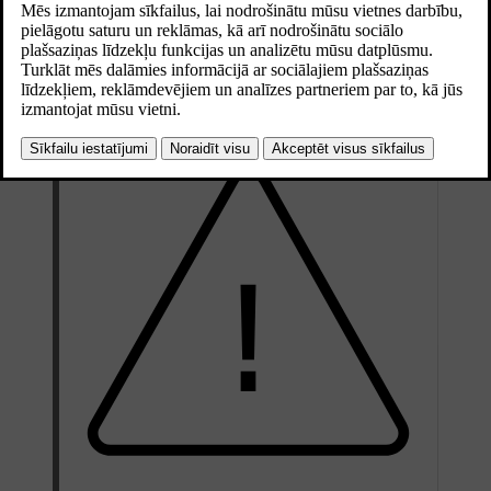
Drošības spilvenu uzlīmes to atrašanās vietās
Vietas automašīnā, kas apzīmētas ar
AIRBAG
,
IC AIRBAG
vai
SRS AIRBAG
, norāda, ka šajā vietā ir drošības spilvens.