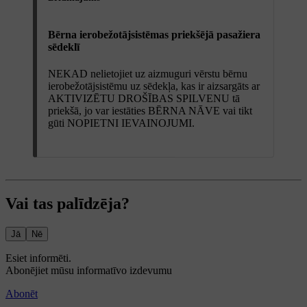
Bērna ierobežotājsistēmas priekšējā pasažiera
sēdeklī
NEKAD nelietojiet uz aizmuguri vērstu bērnu
ierobežotājsistēmu uz sēdekļa, kas ir aizsargāts ar
AKTIVIZĒTU DROŠĪBAS SPILVENU tā
priekšā, jo var iestāties BĒRNA NĀVE vai tikt
gūti NOPIETNI IEVAINOJUMI.
Vai tas palīdzēja?
Jā
Nē