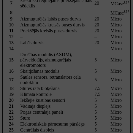
Elektriski regulējams priekšējais labais
[1]
7
20
MCase
sēdeklis
[1]
8
–
–
MCase
9
Aizmugurējās labās puses durvis
20
Micro
10
Aizmugurējās kreisās puses durvis
20
Micro
11
Priekšējās kreisās puses durvis
20
Micro
12
–
–
Micro
13
Labās durvis
20
Micro
14
–
–
Micro
Drošības modulis (ASDM),
15
pārveidotājs, aizmugurējais
5
Micro
elektromotors
16
Skaitļošanas modulis
5
Micro
Saules sensors, retranslators ceļa
17
5
Micro
nodoklim
18
Stūres rata bloķēšana
7,5
Micro
19
Klimata kontrole
7,5
Micro
20
Iekšējie kustības sensori
5
Micro
21
Vadītāja displejs
5
Micro
22
Pogas centrālajā panelī
5
Micro
23
Stūre
5
Micro
24
Elektroniskais pārnesumu pārslēgs
5
Micro
25
Centrālais displejs
5
Micro