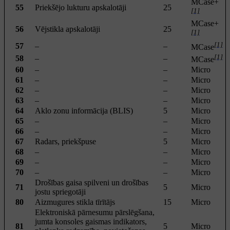
MCase+
55
Priekšējo lukturu apskalotāji
25
[1]
MCase+
56
Vējstikla apskalotāji
25
[1]
[1]
57
–
–
MCase
[1]
58
–
–
MCase
60
–
–
Micro
61
–
–
Micro
62
–
–
Micro
63
–
–
Micro
64
Aklo zonu informācija (BLIS)
5
Micro
65
–
–
Micro
66
–
–
Micro
67
Radars, priekšpuse
5
Micro
68
–
–
Micro
69
–
–
Micro
70
–
–
Micro
Drošības gaisa spilveni un drošības
71
5
Micro
jostu spriegotāji
80
Aizmugures stikla tīrītājs
15
Micro
Elektroniskā pārnesumu pārslēgšana,
jumta konsoles gaismas indikators,
81
5
Micro