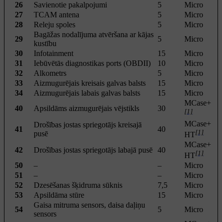
26
Savienotie pakalpojumi
5
Micro
27
TCAM antena
5
Micro
28
Releju spoles
5
Micro
Bagāžas nodalījuma atvēršana ar kājas
29
5
Micro
kustību
30
Infotainment
15
Micro
31
Iebūvētās diagnostikas ports (OBDII)
10
Micro
32
Alkometrs
5
Micro
33
Aizmugurējais kreisais galvas balsts
15
Micro
34
Aizmugurējais labais galvas balsts
15
Micro
MCase+
40
Apsildāms aizmugurējais vējstikls
30
[1]
MCase+
Drošības jostas spriegotājs kreisajā
41
40
[1]
pusē
HT
MCase+
42
Drošības jostas spriegotājs labajā pusē
40
[1]
HT
50
–
–
Micro
51
–
–
Micro
52
Dzesēšanas šķidruma sūknis
7,5
Micro
53
Apsildāma stūre
15
Micro
Gaisa mitruma sensors, daisa daļiņu
54
5
Micro
sensors