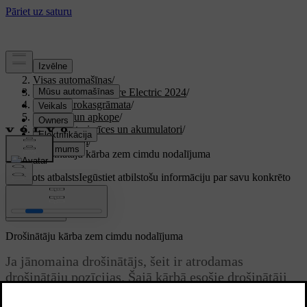
Atbalsts
/
Visas automašīnas
/
XC40 Recharge Pure Electric 2024
/
Lietotāja rokasgrāmata
/
Kopšana un apkope
/
Auto elektroierīces un akumulatori
/
Drošinātāji
/
Drošinātāju kārba zem cimdu nodalījuma
Pielāgots atbalsts
Iegūstiet atbilstošu informāciju par savu konkrēto
automašīnu.
Pierakstīties
Drošinātāju kārba zem cimdu nodalījuma
Ja jānomaina drošinātājs, šeit ir atrodamas
drošinātāju pozīcijas. Šajā kārbā esošie drošinātāji
palīdz aizsargāt elektroniku, piemēram, strāvas