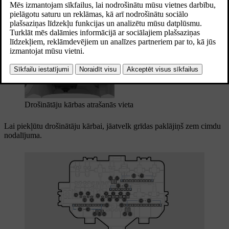
kontaktligzdas, displejus un stūres ratu. Automašīnā
ir vairākas drošinātāju kārbas.
Atjaunināts 30.03.2026
Drošinātāju kārbas atrašanās vieta
Lai piekļūtu drošinātāju kārbai, jāatvelk grīdas paklājiņš zem cimdu
nodalījuma.