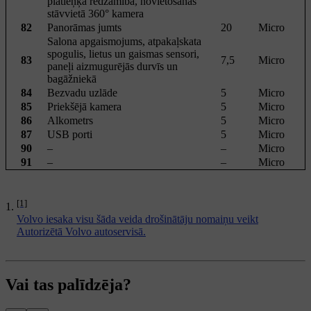
platleņķa redzamība, novietošanas
stāvvietā 360° kamera
82
Panorāmas jumts
20
Micro
Salona apgaismojums, atpakaļskata
spogulis, lietus un gaismas sensori,
83
7,5
Micro
paneļi aizmugurējās durvīs un
bagāžniekā
84
Bezvadu uzlāde
5
Micro
85
Priekšējā kamera
5
Micro
86
Alkometrs
5
Micro
87
USB porti
5
Micro
90
–
–
Micro
91
–
–
Micro
[1]
Volvo iesaka visu šāda veida drošinātāju nomaiņu veikt
Autorizētā Volvo autoservisā.
Vai tas palīdzēja?