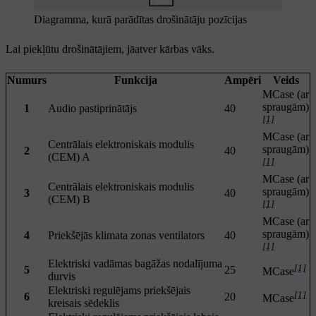
Diagramma, kurā parādītas drošinātāju pozīcijas
Lai piekļūtu drošinātājiem, jāatver kārbas vāks.
Numurs
Funkcija
Ampēri
Veids
MCase (ar
spraugām)
1
Audio pastiprinātājs
40
[1]
MCase (ar
Centrālais elektroniskais modulis
spraugām)
2
40
(CEM) A
[1]
MCase (ar
Centrālais elektroniskais modulis
spraugām)
3
40
(CEM) B
[1]
MCase (ar
spraugām)
4
Priekšējās klimata zonas ventilators
40
[1]
Elektriski vadāmas bagāžas nodalījuma
[1]
5
25
MCase
durvis
Elektriski regulējams priekšējais
[1]
6
20
MCase
kreisais sēdeklis