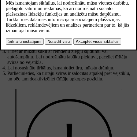
slotiņu kalpošanas laiku, tos ir svarīgi regulāri tīrīt.
Atjaunināts 28.10.2024
Aktivizējiet tīrītāju apkopes pozīciju, izmantojot iestatījumus
centrālajā displejā. Tas nodrošina labāku piekļuvi priekšējo tīrītāju
slotiņām.
Noskalojiet tos ar ūdeni, lai atbrīvotos no putekļiem un
netīrumiem.
Tīriet ar mīkstu sūkli ar remdenu ziepju šķīdumu vai
autošampūnu. Lai nodrošinātu labāku piekļuvi, paceliet tīrītāju
sviras no vējstikla.
Lai nosusinātu tīrītājus, izmantojiet tīru, mīkstu drāniņu.
Pārliecinieties, ka tīrītāju sviras ir salocītas atpakaļ pret vējstiklu,
un pēc tam deaktivizējiet tīrītāju apkopes pozīciju.