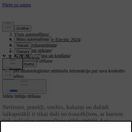
Atbalsts
/
Visas automašīnas
/
XC40 Recharge Pure Electric 2024
/
Lietotāja rokasgrāmata
/
Kopšana un apkope
/
Ārpuses tīrīšana un kopšana
/
Stiklu tīrītāju tīrīšana
Pielāgots atbalsts
Iegūstiet atbilstošu informāciju par savu konkrēto
automašīnu.
Pierakstīties
Stiklu tīrītāju tīrīšana
Netīrumi, putekļi, smiltis, kukaiņi un dažādi
laikapstākļi ir tikai daži no traucēkļiem, ar kuriem
tiek galā jūsu automašīnas stiklu tīrītāji. Lai
saglabātu labu redzamību un paildzinātu tīrītāju