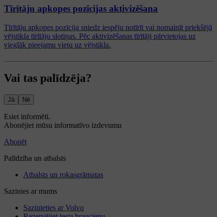
Tīrītāju apkopes pozīcijas aktivizēšana
Tīrītāju apkopes pozīcija sniedz iespēju notīrīt vai nomainīt priekšējā
vējstikla tīrītāju slotiņas. Pēc aktivizēšanas tīrītāji pārvietojas uz
vieglāk pieejamu vietu uz vējstikla.
Vai tas palīdzēja?
Jā
Nē