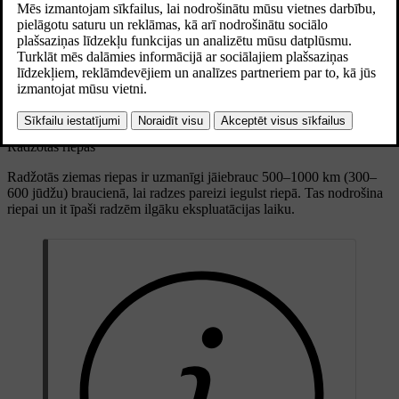
protektora dziļumu.
Atjaunināts 28.10.2024
Izmēri
Visām četrām ziemas riepām ir jāatbilst pareizajam tipam. Lai
saņemtu konsultācijas, sazinieties ar Volvo dīleri.
Radžotas riepas
Radžotās ziemas riepas ir uzmanīgi jāiebrauc 500–1000 km (300–
600 jūdžu) braucienā, lai radzes pareizi iegulst riepā. Tas nodrošina
riepai un it īpaši radzēm ilgāku ekspluatācijas laiku.