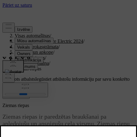
Atbalsts
/
Visas automašīnas
/
XC40 Recharge Pure Electric 2024
/
Lietotāja rokasgrāmata
/
Kopšana un apkope
/
Riteņi un riepas
/
Riteņu nomaiņa
/
Ziemas riepas
Pielāgots atbalsts
Iegūstiet atbilstošu informāciju par savu konkrēto
automašīnu.
Pierakstīties
Ziemas riepas
Ziemas riepas ir paredzētas braukšanai pa
apledojušu un apsnigušu ceļa virsmu. Ziemas riepu
protektoram ir jābūt dziļākam par parasto riepu