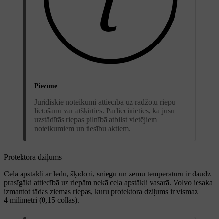
Piezīme
Juridiskie noteikumi attiecībā uz radžotu riepu
lietošanu var atšķirties. Pārliecinieties, ka jūsu
uzstādītās riepas pilnībā atbilst vietējiem
noteikumiem un tiesību aktiem.
Protektora dziļums
Ceļa apstākļi ar ledu, šķīdoni, sniegu un zemu temperatūru ir daudz
prasīgāki attiecībā uz riepām nekā ceļa apstākļi vasarā. Volvo iesaka
izmantot tādas ziemas riepas, kuru protektora dziļums ir vismaz
4 milimetri (0,15 collas).