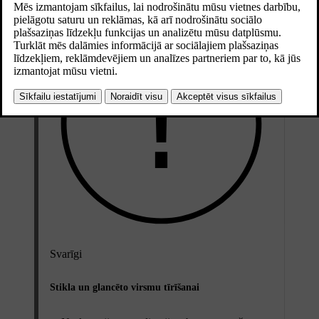
Svarīgi
Stikla un glancēto virsmu tīrīšanai