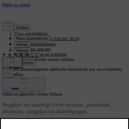
Atbalsts
/
Visas automašīnas
/
XC40 Recharge Pure Electric 2024
/
Lietotāja rokasgrāmata
/
Kopšana un apkope
/
Salona tīrīšana un kopšana
/
Stikla un glancēto virsmu tīrīšana
Pielāgots atbalsts
Iegūstiet atbilstošu informāciju par savu konkrēto
automašīnu.
Pierakstīties
Stikla un glancēto virsmu tīrīšana
Regulāri un saudzīgi tīriet virsmas, piemēram,
displejus, spoguļus un skārienpogas.
Atjaunināts 30.03.2026