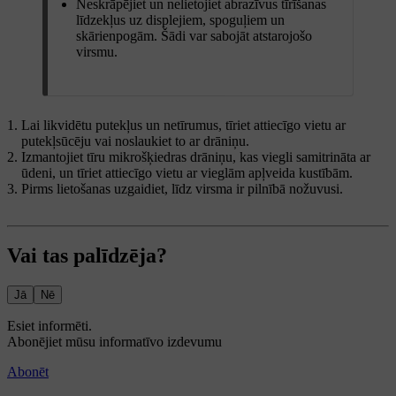
Neskrāpējiet un nelietojiet abrazīvus tīrīšanas
līdzekļus uz displejiem, spoguļiem un
skārienpogām. Šādi var sabojāt atstarojošo
virsmu.
Lai likvidētu putekļus un netīrumus, tīriet attiecīgo vietu ar
putekļsūcēju vai noslaukiet to ar drāniņu.
Izmantojiet tīru mikrošķiedras drāniņu, kas viegli samitrināta ar
ūdeni, un tīriet attiecīgo vietu ar vieglām apļveida kustībām.
Pirms lietošanas uzgaidiet, līdz virsma ir pilnībā nožuvusi.
Vai tas palīdzēja?
Jā
Nē