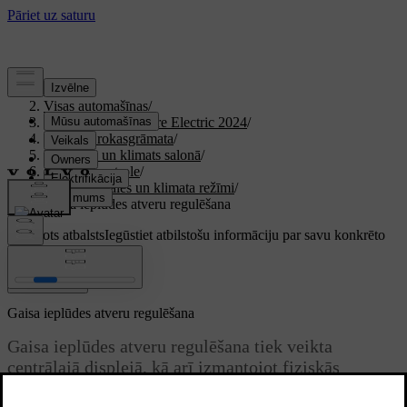
Atbalsts
/
Visas automašīnas
/
XC40 Recharge Pure Electric 2024
/
Lietotāja rokasgrāmata
/
Komforts un klimats salonā
/
Klimata kontrole
/
Gaisa sadales un klimata režīmi
/
Gaisa ieplūdes atveru regulēšana
Pielāgots atbalsts
Iegūstiet atbilstošu informāciju par savu konkrēto
automašīnu.
Pierakstīties
Gaisa ieplūdes atveru regulēšana
Gaisa ieplūdes atveru regulēšana tiek veikta
centrālajā displejā, kā arī izmantojot fiziskās
ventilācijas atveru pogas.