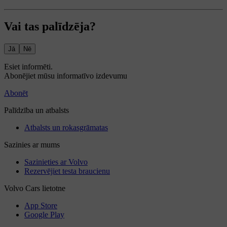
Vai tas palīdzēja?
Jā
Nē