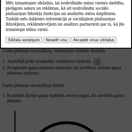
Atjaunināts 04.04.2025
Gaisa plūsmas virzienu var mainīt, izmantojot klimata skatu
centrālajā displejā vai fiziski, izmantojot gaisa ventilācijas pogas uz
gaisa ieplūdes atverēm.
Lai atvērtu gaisa ieplūdes atveri, pagrieziet fizisko gaisa ieplūdes
atveres pogu. Tas nodrošina gaisa plūsmu.
Gaisa plūsmas novirzīšana, izmantojot centrālo displeju
Apakšējā joslā nospiediet ventilatora simbolu
.
Nospiediet gaisa plūsmas simbolus, lai izvēlētos vēlamo gaisa
plūsmas virzienu.
Gaisa plūsmas novirzīšana fiziski
Kustiniet fizisko gaisa ieplūdes atveru pogas, lai novirzītu gaisa
plūsmu.