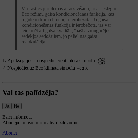
Var rasties problēmas ar aizsvīšanu, jo ar ieslēgtu
Eco režīmu gaisa kondicionēšanas funkcija, kas
regulē mitruma līmeni, ir ierobežota. Ja gaisa
kondicionēšanas funkcija ir ierobežota, tas var
ietekmēt arī gaisa kvalitāti, īpaši aizmugurējos
sēdekļos sēdošajiem, jo palielinās gaisa
recirkulācija.
Apakšējā joslā nospiediet ventilatora simbolu
.
Nospiediet uz Eco klimata simbola
.
Vai tas palīdzēja?
Jā
Nē