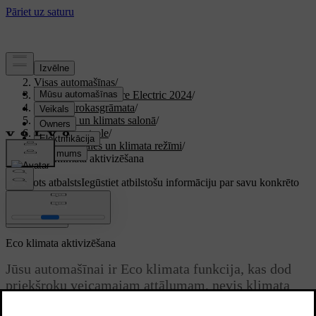
Atbalsts
/
Visas automašīnas
/
XC40 Recharge Pure Electric 2024
/
Lietotāja rokasgrāmata
/
Komforts un klimats salonā
/
Klimata kontrole
/
Gaisa sadales un klimata režīmi
/
Eco klimata aktivizēšana
Pielāgots atbalsts
Iegūstiet atbilstošu informāciju par savu konkrēto
automašīnu.
Pierakstīties
Eco klimata aktivizēšana
Jūsu automašīnai ir Eco klimata funkcija, kas dod
priekšroku veicamajam attālumam, nevis klimata
funkcijām.