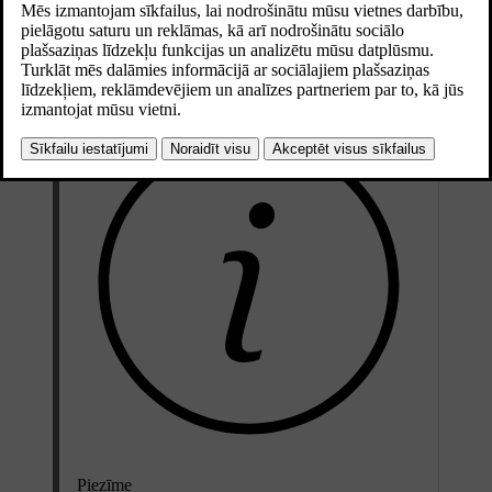
Atjaunināts 04.04.2025
Ja darbojas Eco klimata funkcija, apsildes, dzesēšanas un gaisa
kondicionēšanas funkcijas ir ierobežotas.
Piezīme