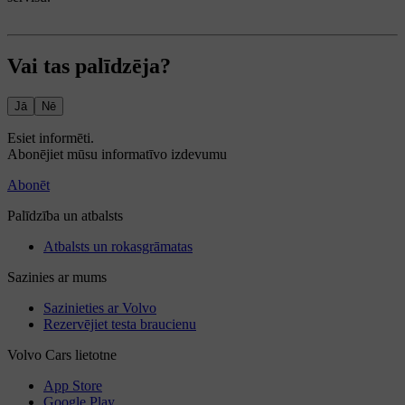
Vai tas palīdzēja?
Jā
Nē