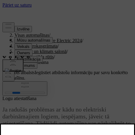
Atbalsts
/
Visas automašīnas
/
XC40 Recharge Pure Electric 2024
/
Lietotāja rokasgrāmata
/
Komforts un klimats salonā
/
Logi un stikla rūtis
/
Logu atiestatīšana
Pielāgots atbalsts
Iegūstiet atbilstošu informāciju par savu konkrēto
automašīnu.
Pierakstīties
Logu atiestatīšana
Ja radušās problēmas ar kādu no elektriski
darbināmajiem logiem, iespējams, jāveic tā
atiestatīšana. Tādējādi automašīna var pārkalibrēt to
pozīciju, atjaunojot gan aizsardzību pret iespiešanu,