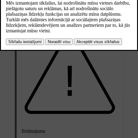
gan automātisko kustību.
Atjaunināts 16.04.2025
Brīdinājums