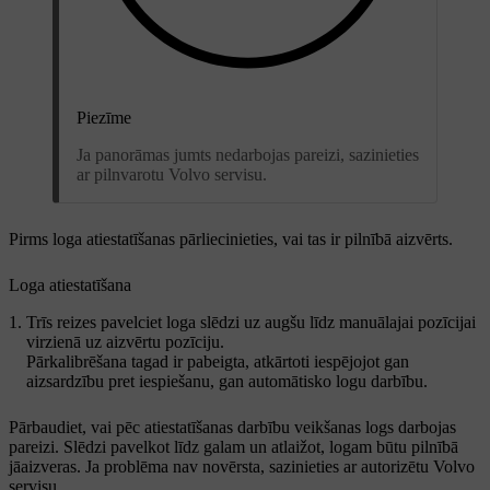
Piezīme
Ja panorāmas jumts nedarbojas pareizi, sazinieties
ar pilnvarotu Volvo servisu.
Pirms loga atiestatīšanas pārliecinieties, vai tas ir pilnībā aizvērts.
Loga atiestatīšana
Trīs reizes pavelciet loga slēdzi uz augšu līdz manuālajai pozīcijai
virzienā uz aizvērtu pozīciju.
Pārkalibrēšana tagad ir pabeigta, atkārtoti iespējojot gan
aizsardzību pret iespiešanu, gan automātisko logu darbību.
Pārbaudiet, vai pēc atiestatīšanas darbību veikšanas logs darbojas
pareizi. Slēdzi pavelkot līdz galam un atlaižot, logam būtu pilnībā
jāaizveras. Ja problēma nav novērsta, sazinieties ar autorizētu Volvo
servisu.