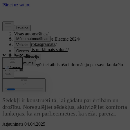
Atbalsts
/
Visas automašīnas
/
XC40 Recharge Pure Electric 2024
/
Lietotāja rokasgrāmata
/
Komforts un klimats salonā
/
Sēdekļi
Pielāgots atbalsts
Iegūstiet atbilstošu informāciju par savu konkrēto
automašīnu.
Pierakstīties
Sēdekļi
Sēdekļi ir konstruēti tā, lai gādātu par ērtībām un
drošību. Noregulējiet sēdekļus, aktivizējiet komforta
funkcijas, kā arī pārliecinieties, ka sēžat pareizi.
Atjaunināts 04.04.2025