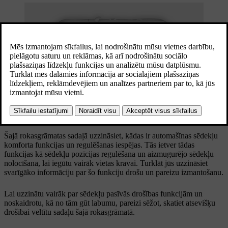
Automašīnas sēdekļi ir aprīkoti ar dažādām funkcijām, kas
nodrošina komfortu, drošību un pielāgojamību.
Šajā rokasgrāmatas sadaļā uzzināsiet, kādas ir automašīnas sēdekļu
komforta funkcijas un regulēšanas iespējas. Tās ietver tādas
funkcijas kā sēdekļu pozīcijas regulēšana un aizmugurējo sēdekļu
nolocīšana, lai iegūtu vairāk vietas kravai. Turklāt jūs uzzināsiet
svarīgāko informāciju par šo funkciju drošu un pareizu izmantošanu.
Lai uzzinātu vairāk par sēdekļu pasīvās drošības funkcijām un
noskaidrotu, kā no tām gūt labumu, pareizi sēžot, skatiet atsevišķu
drošībai veltītu sadaļu šajā rokasgrāmatā.