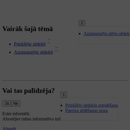
2
Vairāk šajā tēmā
Aizmugurējo ārējo sēdek
Priekšējie sēdekļi
Aizmugurējie sēdekļi
Vai tas palīdzēja?
1
Jā
Nē
Priekšējo sēdekļu regulēšana
Pareiza sēdēšanas poza