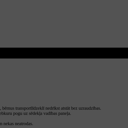
, bērnus transportlīdzeklī nedrīkst atstāt bez uzraudzības.
ebkuru pogu uz sēdekļa vadības paneļa.
em nekas neatrodas.