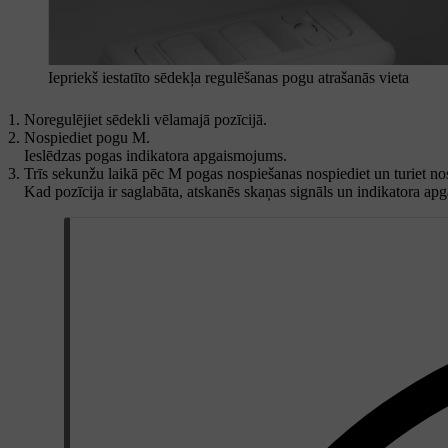
Iepriekš iestatīto sēdekļa regulēšanas pogu atrašanās vieta
Noregulējiet sēdekli vēlamajā pozīcijā.
Nospiediet pogu
M
.
Ieslēdzas pogas indikatora apgaismojums.
Trīs sekunžu laikā pēc
M
pogas nospiešanas nospiediet un turiet n
Kad pozīcija ir saglabāta, atskanēs skaņas signāls un indikatora ap