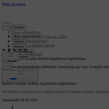
Atbalsts
/
Visas automašīnas
/
XC40 Recharge Pure Electric 2024
/
Lietotāja rokasgrāmata
/
Komforts un klimats salonā
/
Sēdekļi
/
Priekšējie sēdekļi
/
Iepriekš iestatīta sēdekļa regulējuma saglabāšana
Pielāgots atbalsts
Iegūstiet atbilstošu informāciju par savu konkrēto au
Pierakstīties
Iepriekš iestatīta sēdekļa regulējuma saglabāšana
Priekšējiem sēdekļiem var saglabāt iepriekš iestatītus sēdekļa regulēj
Atjaunināts 04.04.2025