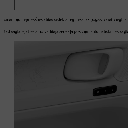
Izmantojot iepriekš iestatītās sēdekļa regulēšanas pogas, varat viegli 
Kad saglabājat vēlamo vadītāja sēdekļa pozīciju, automātiski tiek sagl