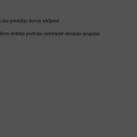
ai abu priekšējo durvju iekšpusē.
ažieru sēdekļa pozīcijas neietekmē sānskata spoguļus.