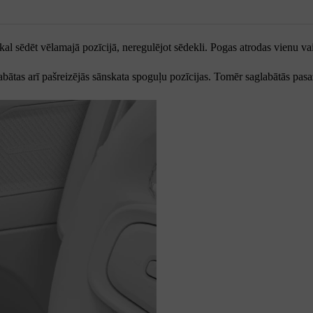
atkal sēdēt vēlamajā pozīcijā, neregulējot sēdekli. Pogas atrodas vienu v
abātas arī pašreizējās sānskata spoguļu pozīcijas. Tomēr saglabātās pas