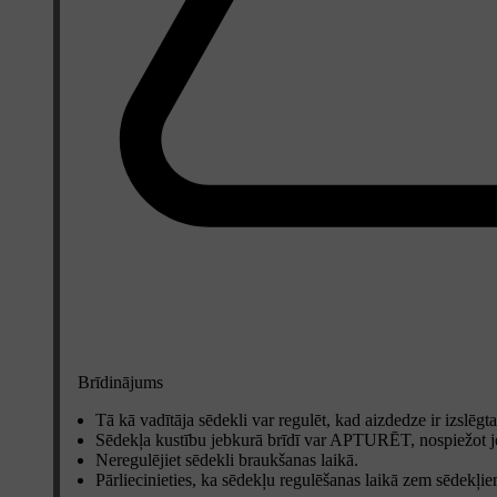
Brīdinājums
Tā kā vadītāja sēdekli var regulēt, kad aizdedze ir izslēgta
Sēdekļa kustību jebkurā brīdī var APTURĒT, nospiežot j
Neregulējiet sēdekli braukšanas laikā.
Pārliecinieties, ka sēdekļu regulēšanas laikā zem sēdekļi