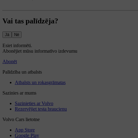
Vai tas palīdzēja?
Jā
Nē