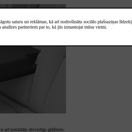
 arī iestrādāts divvietīgs glāžturis.