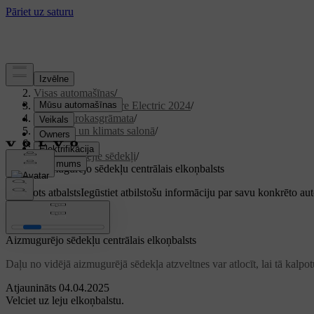
Atbalsts
/
Visas automašīnas
/
XC40 Recharge Pure Electric 2024
/
Lietotāja rokasgrāmata
/
Komforts un klimats salonā
/
Sēdekļi
/
Aizmugurējie sēdekļi
/
Aizmugurējo sēdekļu centrālais elkoņbalsts
Pielāgots atbalsts
Iegūstiet atbilstošu informāciju par savu konkrēto au
Pierakstīties
Aizmugurējo sēdekļu centrālais elkoņbalsts
Daļu no vidējā aizmugurējā sēdekļa atzveltnes var atlocīt, lai tā kalpot
Atjaunināts 04.04.2025
Velciet uz leju elkoņbalstu.