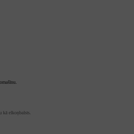
tomašīnu.
u kā elkoņbalsts.