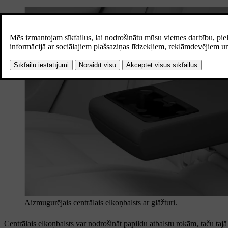
Aizmugurējais centrālais elkoņbalsts ar glāžturi.
Centrālais elkoņbalsts var nodrošināt papildu atbalstu rokām, taču tajā ir