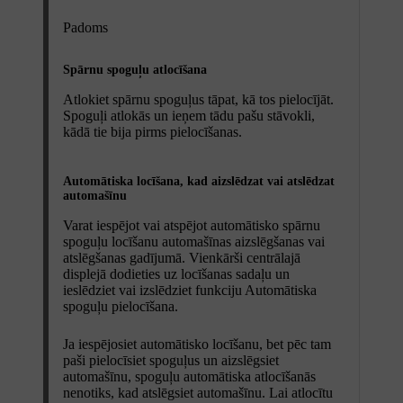
Padoms
Spārnu spoguļu atlocīšana
Atlokiet spārnu spoguļus tāpat, kā tos pielocījāt.
Spoguļi atlokās un ieņem tādu pašu stāvokli,
kādā tie bija pirms pielocīšanas.
Automātiska locīšana, kad aizslēdzat vai atslēdzat
automašīnu
Varat iespējot vai atspējot automātisko spārnu
spoguļu locīšanu automašīnas aizslēgšanas vai
atslēgšanas gadījumā. Vienkārši centrālajā
displejā dodieties uz locīšanas sadaļu un
ieslēdziet vai izslēdziet funkciju
Automātiska
spoguļu pielocīšana
.
Ja iespējosiet automātisko locīšanu, bet pēc tam
paši pielocīsiet spoguļus un aizslēgsiet
automašīnu, spoguļu automātiska atlocīšanās
nenotiks, kad atslēgsiet automašīnu. Lai atlocītu