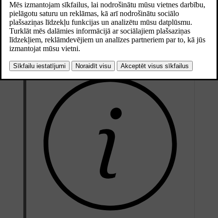
automašīnu stāvvietā vai braucat šaurās vietās.
Vienlaikus nospiediet un īsu brīdi turiet nospiestas pogas
L
un
R
uz vadītāja puses durvju pogu paneļa.
Spārnu spoguļu pielocīšana sāksies, kad atlaidīsiet pogas.