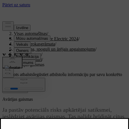
Atbalsts
/
Visas automašīnas
/
XC40 Recharge Pure Electric 2024
/
Lietotāja rokasgrāmata
/
Redzamība, spoguļi un ārējais apgaismojums
/
Ārējās gaismas
/
Gaitas lukturi
/
Avārijas gaismas
Pielāgots atbalsts
Iegūstiet atbilstošu informāciju par savu konkrēto
automašīnu.
Pierakstīties
Avārijas gaismas
Ja pastāv potenciāls risks apkārtējai satiksmei,
ieslēdziet avārijas gaismas. Tas palīdz brīdināt citus
satiksmes dalībniekus pievērst lielāku uzmanību.