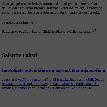
Avārijas gaismas ieslēdzas automātiski, kad pēkšņas bremzēšanas
dēļ ieslēdzas avārijas bremžu gaismas. Varat tos izslēgt, izmantojot
pogu, vai arī ļaut tiem izslēgties automātiski, kad atsāksiet braukt.
Ja notikusi sadursme
[1]
Sadursmes gadījumā automātiski ieslēdzas avārijas gaismas.
Saistītie raksti
Imobilizēta automašīna un tās darbības atjaunošana
Ja nevarat vadīt savu automašīnu, tā ir uzskatāma par imobilizētu. Ja
nevarat atrast risinājumu rokasgrāmatā vai neesat pārliecināts, kā
rīkoties, vienmēr varat sazināties ar autorizētu Volvo servisu.