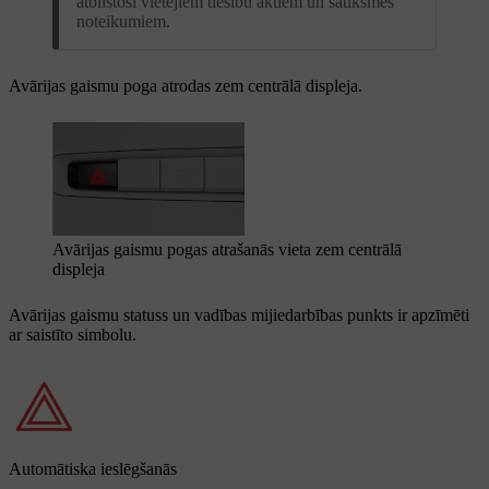
atbilstoši vietējiem tiesību aktiem un satiksmes
noteikumiem.
Avārijas gaismu poga atrodas zem centrālā displeja.
Avārijas gaismu pogas atrašanās vieta zem centrālā
displeja
Avārijas gaismu statuss un vadības mijiedarbības punkts ir apzīmēti
ar saistīto simbolu.
Automātiska ieslēgšanās