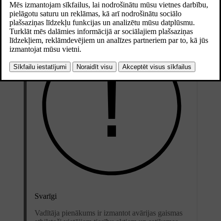
Atjaunināts 15.02.2025
Svarīgi
Vadītāja pienākums ir izmantot avārijas gaismas