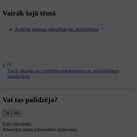
Vairāk šajā tēmā
Avārijas gaismas signalizācijas aktivizēšana
[1]
Tas ir atkarīgs no vietējiem noteikumiem un reģionālajiem
standartiem.
Vai tas palīdzēja?
Jā
Nē