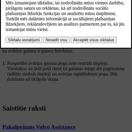
Atjaunināts 04.04.2025
Avārijas gaismas signalizācijas simbols
Iekāpjot automašīnā, iedegsies avārijas gaismas poga — tas nozīmē,
ka avārijas gaisma ir gatava lietošanai.
Nospiediet avārijas gaismu pogu zem centrālā displeja.
Vienlaikus un tādā pašā ritmā kā gaismas mirgo abi pagrieziena
rādītāju simboli displejā un avārijas signāllukturu poga. Būs
dzirdama arī tikšķoša skaņa.
Saistītie raksti
Pakalpojums Volvo Assistance