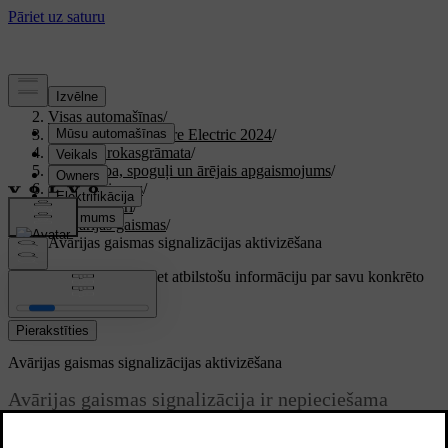
Atbalsts
/
Visas automašīnas
/
XC40 Recharge Pure Electric 2024
/
Lietotāja rokasgrāmata
/
Redzamība, spoguļi un ārējais apgaismojums
/
Ārējās gaismas
/
Gaitas lukturi
/
Avārijas gaismas
/
Avārijas gaismas signalizācijas aktivizēšana
Pielāgots atbalsts
Iegūstiet atbilstošu informāciju par savu konkrēto
automašīnu.
Pierakstīties
Avārijas gaismas signalizācijas aktivizēšana
Avārijas gaismas signalizācija ir nepieciešama
drošai braukšanai. Jums jāprot tās darbināt.