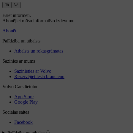
Jā
Nē