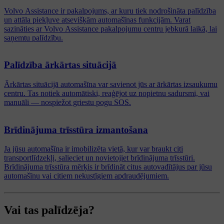
Volvo Assistance ir pakalpojums, ar kuru tiek nodrošināta palīdzība
un attāla piekļuve atsevišķām automašīnas funkcijām. Varat
sazināties ar Volvo Assistance pakalpojumu centru jebkurā laikā, lai
saņemtu palīdzību.
Palīdzība ārkārtas situācijā
Ārkārtas situācijā automašīna var savienot jūs ar ārkārtas izsaukumu
centru. Tas notiek automātiski, reaģējot uz nopietnu sadursmi, vai
manuāli — nospiežot griestu pogu SOS.
Brīdinājuma trīsstūra izmantošana
Ja jūsu automašīna ir imobilizēta vietā, kur var braukt citi
transportlīdzekļi, salieciet un novietojiet brīdinājuma trīsstūri.
Brīdinājuma trīsstūra mērķis ir brīdināt citus autovadītājus par jūsu
automašīnu vai citiem nekustīgiem apdraudējumiem.
Vai tas palīdzēja?