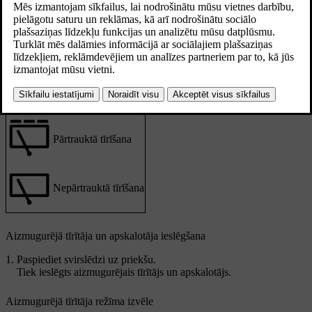
Aizmugurējā tīrītāja vadības ierīces atrodas uz stūres
rata labās puses svirslēdža.
Aizmugurējā tīrītāja režīmi:
Pārtrauktā tīrīšana
Nepārtrauktā tīrīšana
Aizmugurējā tīrītāja un apskalotāja ieslēgšana
Paspiediet svirslēdzi uz priekšu.
Tiek ieslēgts aizmugurējais tīrītājs un apskalotājs.
Aizmugurējā tīrītāja režīma izvēle