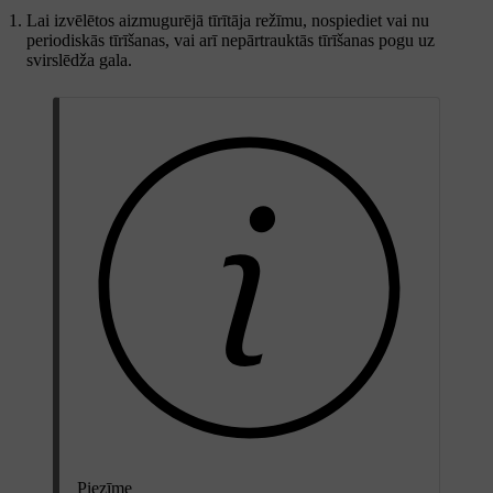
Lai izvēlētos aizmugurējā tīrītāja režīmu, nospiediet vai nu
periodiskās tīrīšanas, vai arī nepārtrauktās tīrīšanas pogu uz
svirslēdža gala.
Piezīme