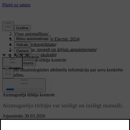
Atbalsts
/
Visas automašīnas
/
XC40 Recharge Pure Electric 2024
/
Lietotāja rokasgrāmata
/
Redzamība, spoguļi un ārējais apgaismojums
/
Tīrītāji un apskalotāji
/
Aizmugurējā tīrītāja kontrole
Pielāgots atbalsts
Iegūstiet atbilstošu informāciju par savu konkrēto
automašīnu.
Pierakstīties
Aizmugurējā tīrītāja kontrole
Aizmugurējo tīrītāju var ieslēgt un izslēgt manuāli.
Atjaunināts 30.03.2026