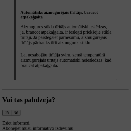
Automātisks aizmugurējais tīrītājs, braucot
atpakaļgaitā
Aizmugures stikla tīrītājs automātiski ieslēdzas,
ja, braucot atpakaļgaitā, ir ieslēgti priekšējie stikla
tīrītāji. Ja pārslēgsiet pārnesumu, aizmugurējais
tīrītājs pārtrauks tīrīt aizmugures stiklu.
Lai nesabojātu tīrītāja sviru, zemā temperatūrā
aizmugurējais tīrītājs automātiski neieslēdzas, kad
braucat atpakaļgaitā.
Vai tas palīdzēja?
Jā
Nē