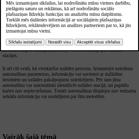
elektromobiļu uzlādes standartu. Izmantojot Plug & Charge, nav
jāizmanto papildu kartes, lietotnes vai manuālas autentifikācijas
darbības. Tā vietā varat vienkārši pievienot uzlādes kabeli jūsu
automašīnai, kas automātiski atpazīs un autentificēs jūsu automašīnu,
ļaujot sākt uzlādes procesu.
To uzlādes staciju skaits, kas atbalsta Plug & Charge, ir ierobežots,
un visi uzlādes veidi var nebūt pieejami. Ja uzlādes stacija neatbalsta
sistēmu Plug & Charge, jums ir jāveic autorizācija pie uzlādes
stacijas.
Ir arī citi veidi, kā vienkāršot uzlādes procesu. Izmantojot noteiktus
automašīnas parametrus, informāciju var savienot ar dažādām
lietotnēm un uzlādes pakalpojumu sniedzējiem. Pēc tam jūsu
automašīnu var automātiski identificēt uzlādes stacijā, un papildu
kartes nav nepieciešamas. Tomēr automašīnas displejos nav redzama
nekāda informācija vai norādījumi par šīm metodēm.
Vairāk šajā tēmā