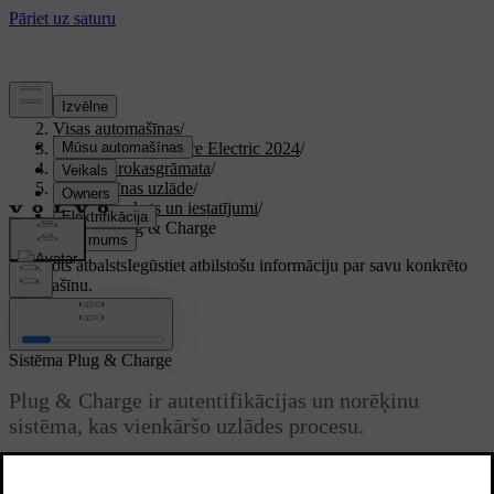
Atbalsts
/
Visas automašīnas
/
XC40 Recharge Pure Electric 2024
/
Lietotāja rokasgrāmata
/
Automašīnas uzlāde
/
Uzlādes skats un iestatījumi
/
Sistēma Plug & Charge
Pielāgots atbalsts
Iegūstiet atbilstošu informāciju par savu konkrēto
automašīnu.
Pierakstīties
Sistēma Plug & Charge
Plug & Charge ir autentifikācijas un norēķinu
sistēma, kas vienkāršo uzlādes procesu.
Atjaunināts 01.08.2025
Plug & Charge darbojas saskaņā ar ISO 15118 — starptautisko