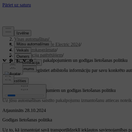
Atbalsts
/
Visas automašīnas
/
XC40 Recharge Pure Electric 2024
/
Lietotāja rokasgrāmata
/
Informācija patērētājiem
/
Par saistītajiem pakalpojumiem un godīgas lietošanas politiku
Pielāgots atbalsts
Iegūstiet atbilstošu informāciju par savu konkrēto au
Pierakstīties
Par saistītajiem pakalpojumiem un godīgas lietošanas politiku
Uz jūsu automašīnas saistīto pakalpojumu izmantošanu attiecas noteik
Atjaunināts 28.10.2024
Godīgas lietošanas politika
Uz to, kā izmantojat savā transportlīdzeklī iekļautos savienojamības pa