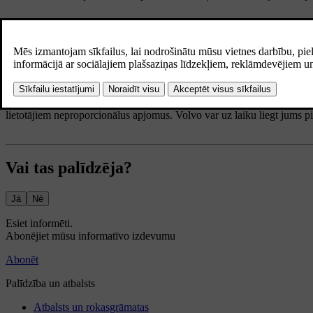
Izmantojot šos pakalpojumus, jūs piekrītat:
neiesniegt saturu, kas ir pretlikumīgs, vulgārs, neslavu ceļošs, drau
neizmantot pakalpojumus, ja tādējādi tiek pārkāptas jebkuru piemēr
neizmantot pakalpojumus komerciālos nolūkos.
Jūsu piekļuve šiem pakalpojumiem ir daļa no kopējas piekļuves. Volvo pat
lietotājiem neproporcionālus apjomus. Volvo var uz laiku liegt jums piek
Vai tas palīdzēja?
Jā
Nē