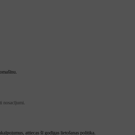
tomašīnu.
ti nosacījumi.
kalpojumus, attiecas šī godīgas lietošanas politika.