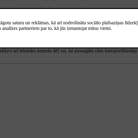
dīgs, uzmācīgs, naidīgs, kādu rasi vai etnisko piederību aizskarošs vai c
ojamo tiesību aktu prasības;
ur tiesības uz laiku liegt jums piekļūt pakalpojumiem vai tos izmantot, ja
ļuvi arī tehnisku iemeslu dēļ vai, lai aizsargātu citas transportlīdzekļa