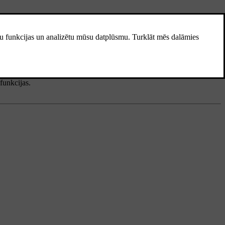
itādi nepiemērots;
, tos lietojot, jūs izmantojat ļoti lielus, attiecībā pret citiem
 funkcijas.