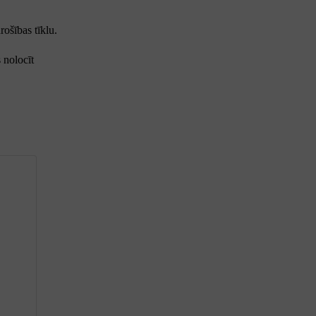
rošības tīklu.
 nolocīt