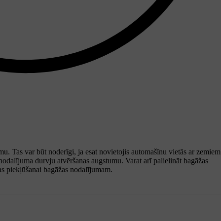
u. Tas var būt noderīgi, ja esat novietojis automašīnu vietās ar zemiem
nodalījuma durvju atvēršanas augstumu. Varat arī palielināt bagāžas
tas piekļūšanai bagāžas nodalījumam.