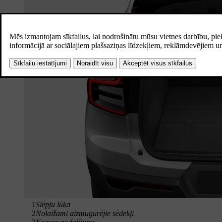
1
Slēpju lūka
2
Nolaižami aizmugurējie sēdekļi