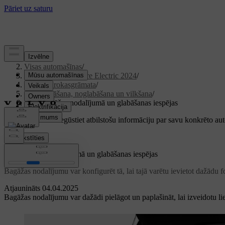
Atbalsts
/
Visas automašīnas
/
XC40 Recharge Pure Electric 2024
/
Lietotāja rokasgrāmata
/
Uzglabāšana, noglabāšana un vilkšana
/
Vieta bagāžas nodalījumā un glabāšanas iespējas
Pielāgots atbalsts
Iegūstiet atbilstošu informāciju par savu konkrēto au
Pierakstīties
Vieta bagāžas nodalījumā un glabāšanas iespējas
Bagāžas nodalījumu var konfigurēt tā, lai tajā varētu ievietot dažādu
Atjaunināts 04.04.2025
Bagāžas nodalījumu var dažādi pielāgot un paplašināt, lai izveidotu lie