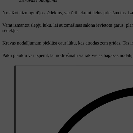
3
Kravas nodalījums
Nolaižot aizmugurējos sēdekļus, var ērti iekraut lielus priekšmetus. L
Varat izmantot slēpju lūku, lai automašīnas salonā ievietotu garus, pl
sēdekļus.
Kravas nodalījumam piekļūst caur lūku, kas atrodas zem grīdas. Tas i
Paku plauktu var izņemt, lai nodrošinātu vairāk vietas bagāžas nodalī