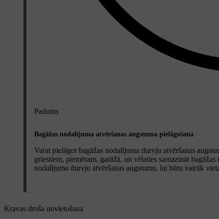
Padoms
Bagāžas nodalījuma atvēršanas augstuma pielāgošana
Varat pielāgot bagāžas nodalījuma durvju atvēršanas augstum
griestiem, piemēram, garāžā, un vēlaties samazināt bagāžas 
nodalījuma durvju atvēršanas augstumu, lai būtu vairāk vie
Kravas droša novietošana