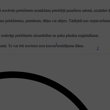
ai novērstu priekšmetu nonākšanu priekšējā pasažieru salonā, uzstādiet d
ānus priekšmetus, piemēram, dēļus vai slēpes. Tādējādi nav nepieciešams
r noderīgs priekšmetu aizsardzībai un paku plaukta uzglabāšanai.
1
jumā. To var ērti novietot zem kravas nodalījuma lūkas.
2