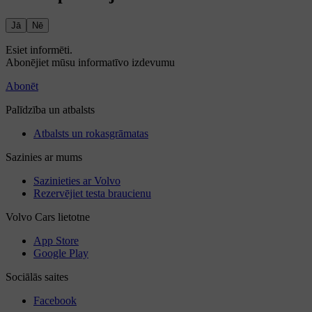
Jā
Nē