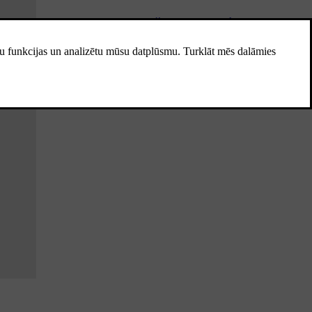
Automašīnas gabarīti
Šeit ir norādīti automašīnas izmēri,
piemēram, garums un augstums.