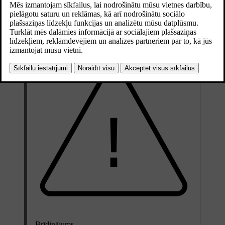
Atjaunināts 02.07.2025
Slēpju lūka atrodas aizmugurējo sēdekļu vidū. Tai var piekļūt caur
bagāžas nodalījumu vai pasažieru salonu.
Brīdinājums