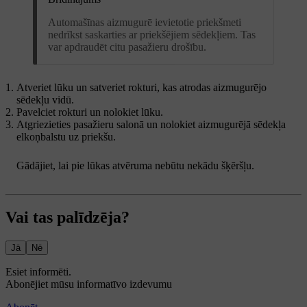
Automašīnas aizmugurē ievietotie priekšmeti
nedrīkst saskarties ar priekšējiem sēdekļiem. Tas
var apdraudēt citu pasažieru drošību.
Atveriet lūku un satveriet rokturi, kas atrodas aizmugurējo
sēdekļu vidū.
Pavelciet rokturi un nolokiet lūku.
Atgriezieties pasažieru salonā un nolokiet aizmugurējā sēdekļa
elkoņbalstu uz priekšu.
Gādājiet, lai pie lūkas atvēruma nebūtu nekādu šķēršļu.
Vai tas palīdzēja?
Jā
Nē