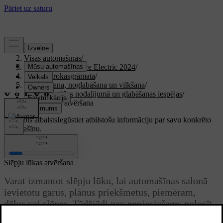
Atbalsts
/
Visas automašīnas
/
XC40 Recharge Pure Electric 2024
/
Lietotāja rokasgrāmata
/
Uzglabāšana, noglabāšana un vilkšana
/
Vieta bagāžas nodalījumā un glabāšanas iespējas
/
Slēpju lūkas atvēršana
Pielāgots atbalsts
Iegūstiet atbilstošu informāciju par savu konkrēto
automašīnu.
Pierakstīties
Slēpju lūkas atvēršana
Varat izmantot slēpju lūku, lai automašīnas salonā
ievietotu garus, plānus priekšmetus, piemēram,
dēļus vai slēpes. Tādējādi nav nepieciešams nolocīt
sēdekļus.