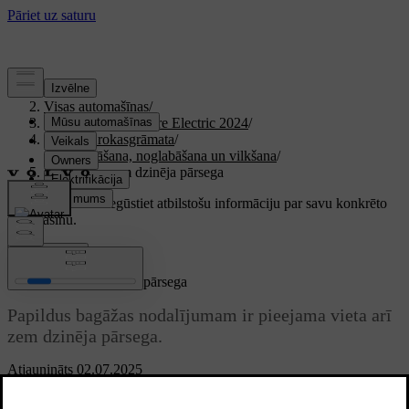
Atbalsts
/
Visas automašīnas
/
XC40 Recharge Pure Electric 2024
/
Lietotāja rokasgrāmata
/
Uzglabāšana, noglabāšana un vilkšana
/
Glabāšana zem dzinēja pārsega
Pielāgots atbalsts
Iegūstiet atbilstošu informāciju par savu konkrēto
automašīnu.
Pierakstīties
Glabāšana zem dzinēja pārsega
Papildus bagāžas nodalījumam ir pieejama vieta arī
zem dzinēja pārsega.
Atjaunināts 02.07.2025
Priekšējā kravas nodalījumā varat glabāt, piemēram, automašīnas
brīdinājuma trīsstūri, instrumentu komplektu, vilkšanas cilpu,