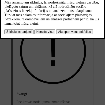
uzlādes kabeli un riepas caurdūruma remonta komplektu.
Svarīgi
Pēc kravas nodalījuma izmantošanas