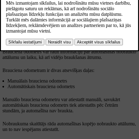
Jūsu automašīnā ir brauciena odometrs un nobraukuma skaitītājs.
Brauciena odometrs var rādīt informāciju par automašīnas nobraukto
attālumu un laiku, kā arī vidējo braukšanas ātrumu.
Brauciena odometram ir divas atsevišķas daļas:
Manuālais brauciena odometrs
Automātiskais brauciena odometrs
Manuālo brauciena odometru var atiestatīt manuāli, savukārt
automātiskais brauciena odometrs tiek atiestatīts pēc četrām
stundām, ja automašīna nav braukta.
Nobraukuma skaitītājs rāda automašīnas kopējo nobraukto attālumu,
un to nav iespējams atiestatīt.