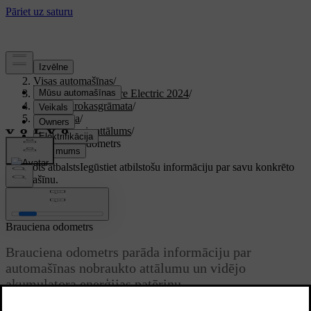
Atbalsts
/
Visas automašīnas
/
XC40 Recharge Pure Electric 2024
/
Lietotāja rokasgrāmata
/
Braukšana
/
Iespējamais attālums
/
Brauciena odometrs
Pielāgots atbalsts
Iegūstiet atbilstošu informāciju par savu konkrēto
automašīnu.
Pierakstīties
Brauciena odometrs
Brauciena odometrs parāda informāciju par
automašīnas nobraukto attālumu un vidējo
akumulatora enerģijas patēriņu.
Atjaunināts 16.04.2025