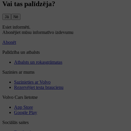
Vai tas palīdzēja?
Jā
Nē