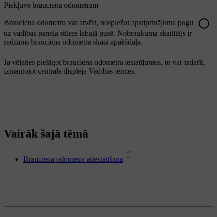
Piekļuve brauciena odometram
Brauciena odometru var atvērt, nospiežot apstiprinājuma pogu
uz vadības paneļa stūres labajā pusē. Nobraukuma skaitītājs ir
redzams brauciena odometra skata apakšdaļā.
Ja vēlaties pielāgot brauciena odometra iestatījumus, to var izdarīt,
izmantojot centrālā displeja
Vadības ierīces
.
Vairāk šajā tēmā
Brauciena odometra atiestatīšana