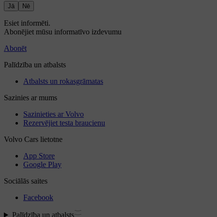
Jā
Nē