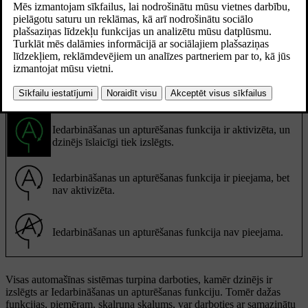
Atjaunināts 30.03.2026
Iedarbināšanas un apturēšanas funkcija ļauj īslaicīgi izslēgt dzinēju
īsas apstāšanās laikā, piemēram, apstājoties pie luksofora. Pēc tam,
kad esat gatavs atkal braukt, tā atkal iedarbina dzinēju. Tas palīdz
samazināt degvielas patēriņu un automašīnas izmešu daudzumu.
Iedarbināšanas un apturēšanas funkcijas stāvoklis ir parādīts vadītāja
displejā.
Iedarbināšanas un apturēšanas funkcija ir aktivizēta, un
dzinējs īslaicīgi tiek izslēgts.
Iedarbināšanas un apturēšanas funkcija ir pieejama, bet
nav aktivizēta.
Iedarbināšanas un apturēšanas funkcija nav pieejama.
Visas automašīnas sistēmas turpina darboties, kamēr dzinējs ir
izslēgts ar Iedarbināšanas un apturēšanas funkciju. Tomēr dažas
funkcijas, piemēram, skaļruņa skaļums, var darboties ar samazinātu