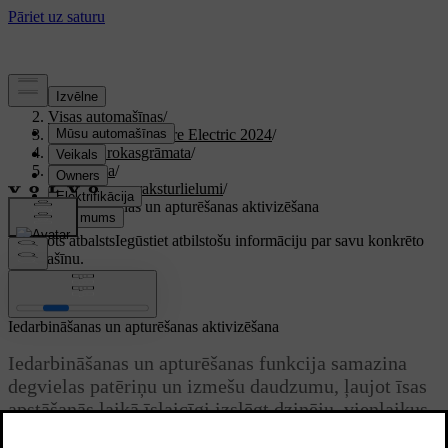
Atbalsts
/
Visas automašīnas
/
XC40 Recharge Pure Electric 2024
/
Lietotāja rokasgrāmata
/
Braukšana
/
Braukšanas raksturlielumi
/
Iedarbināšanas un apturēšanas aktivizēšana
Pielāgots atbalsts
Iegūstiet atbilstošu informāciju par savu konkrēto
automašīnu.
Pierakstīties
Iedarbināšanas un apturēšanas aktivizēšana
Iedarbināšanas un apturēšanas funkcija samazina
degvielas patēriņu un izmešu daudzumu, ļaujot īsas
apstāšanās laikā īslaicīgi izslēgt dzinēju, vienlaikus
saglabājot automašīnas sistēmu aktīvu darbību.