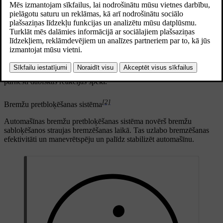
nu reģeneratīvo bremzēšanu, vai berzes bremzes. Nospiežot bremžu
pedāli viegli, tiek aktivizēta reģeneratīvā bremzēšana, bet, bremzējot
spēcīgāk, tiek ieslēgtas berzes bremzes.
[1]
Elektroniski kontrolēta bremzēšana
Kājas bremzi kontrolē elektroniski. Tā kā bremzēšanas spēks tiek
pārvadīts elektroniski, nevis fiziski, no bremzēm uz pedāli netiek
pārnesti dabiskās reakcijas spēki.
[2]
Bremžu pretbloķēšanas sistēma
Automašīnas bremžu pretbloķēšanas sistēma novērš bremžu
sabloķēšanos straujas bremzēšanas laikā. Tas uzlabo bremzēšanas
efektivitāti un manevrētspēju un palīdz stabilizēt automašīnu.