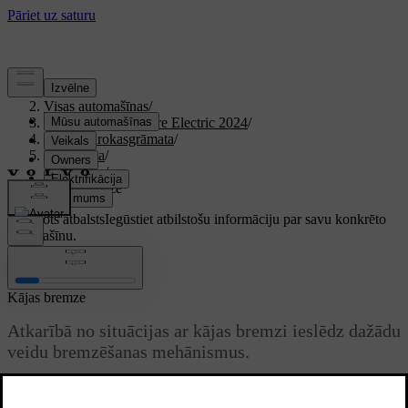
Atbalsts
/
Visas automašīnas
/
XC40 Recharge Pure Electric 2024
/
Lietotāja rokasgrāmata
/
Braukšana
/
Bremzes
/
Kājas bremze
Pielāgots atbalsts
Iegūstiet atbilstošu informāciju par savu konkrēto
automašīnu.
Pierakstīties
Kājas bremze
Atkarībā no situācijas ar kājas bremzi ieslēdz dažādu
veidu bremzēšanas mehānismus.
Atjaunināts 16.04.2025
Atkarībā no tā, cik stipri nospiežat pedāli, ar kājas bremzi ieslēdz vai