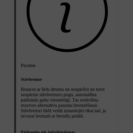
Piezīme
Stāvbremze
Braucot ar lielu ātrumu un nospiežot un turot
nospiestu stāvbremzes pogu, automašīna
palēninās gaitu vienmērīgi. Tas nodrošina
rezerves alternatīvu parastai bremzēšanai.
Stāvbremzi šādā veidā izmantojiet tikai tad, ja
nevarat bremzēt ar bremžu pedāli.
Pārbaudes pēc iedarbināšanas