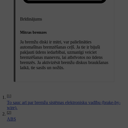
Brīdinājums
Mitras bremzes
Ja bremžu diski ir mitri, var palielināties
automašīnas bremzēšanas ceļš. Ja tie ir bijuši
pakļauti ūdens iedarbībai, uzmanīgi veiciet
bremzēšanas manevru, lai atbrīvotos no ūdens
bremzēs. Ja aktivizēsit bremžu diskus braukšanas
laikā, tie sasils un nožūs.
[1]
To sauc arī par bremžu sistēmas elektronisku vadību (brake-by-
wire).
[2]
ABS