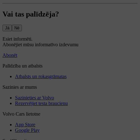
Vai tas palīdzēja?
Jā
Nē