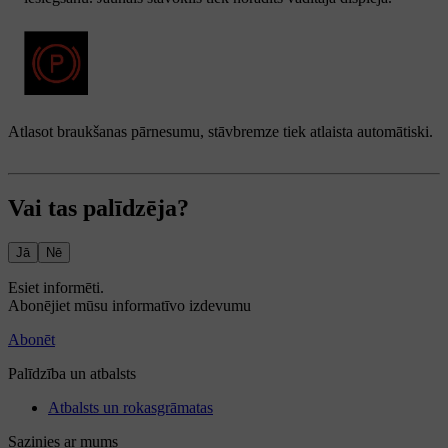
Atlasot braukšanas pārnesumu, stāvbremze tiek atlaista automātiski.
Vai tas palīdzēja?
Jā
Nē