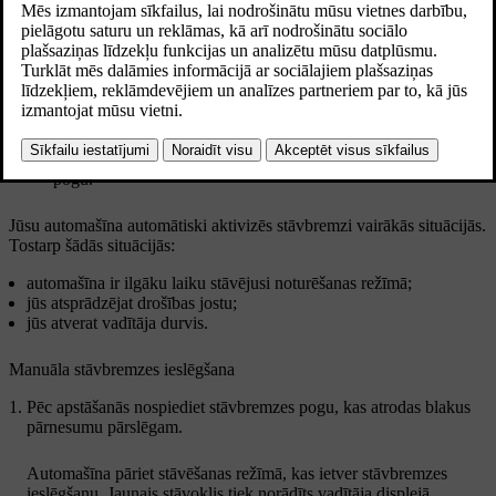
Atjaunināts 01.08.2025
Manuāli ieslēdziet stāvbremzi, nospiežot stāvbremzes
pogu.
Jūsu automašīna automātiski aktivizēs stāvbremzi vairākās situācijās.
Tostarp šādās situācijās:
automašīna ir ilgāku laiku stāvējusi noturēšanas režīmā;
jūs atsprādzējat drošības jostu;
jūs atverat vadītāja durvis.
Manuāla stāvbremzes ieslēgšana
Pēc apstāšanās nospiediet stāvbremzes pogu, kas atrodas blakus
pārnesumu pārslēgam.
Automašīna pāriet stāvēšanas režīmā, kas ietver stāvbremzes
ieslēgšanu. Jaunais stāvoklis tiek norādīts vadītāja displejā.