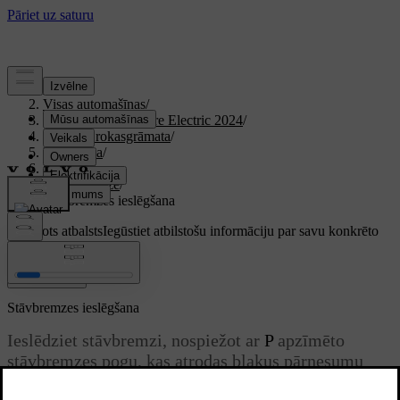
Atbalsts
/
Visas automašīnas
/
XC40 Recharge Pure Electric 2024
/
Lietotāja rokasgrāmata
/
Braukšana
/
Bremzes
/
Stāvbremze
/
Stāvbremzes ieslēgšana
Pielāgots atbalsts
Iegūstiet atbilstošu informāciju par savu konkrēto
automašīnu.
Pierakstīties
Stāvbremzes ieslēgšana
Ieslēdziet stāvbremzi, nospiežot ar
P
apzīmēto
stāvbremzes pogu, kas atrodas blakus pārnesumu
pārslēgam.