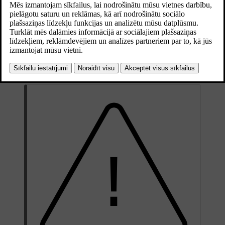
Atjaunināts 28.10.2024
Kad automašīna konstatē, ka priekšā esošie transportlīdzekļi ir
sākuši kustību, tā par šo faktu paziņo ar skaņas signālu un
paziņojumu vadītāja displejā.
Ja automašīna konstatē gājējus vai velosipēdistus automašīnas
tuvumā, braukšanas gatavības paziņojums var netikt sniegts.