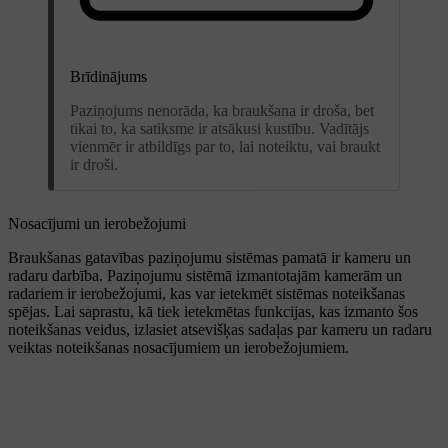
Brīdinājums
Paziņojums nenorāda, ka braukšana ir droša, bet
tikai to, ka satiksme ir atsākusi kustību. Vadītājs
vienmēr ir atbildīgs par to, lai noteiktu, vai braukt
ir droši.
Nosacījumi un ierobežojumi
Braukšanas gatavības paziņojumu sistēmas pamatā ir kameru un
radaru darbība. Paziņojumu sistēmā izmantotajām kamerām un
radariem ir ierobežojumi, kas var ietekmēt sistēmas noteikšanas
spējas. Lai saprastu, kā tiek ietekmētas funkcijas, kas izmanto šos
noteikšanas veidus, izlasiet atsevišķas sadaļas par kameru un radaru
veiktas noteikšanas nosacījumiem un ierobežojumiem.