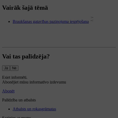
Vairāk šajā tēmā
Braukšanas gatavības paziņojuma iespējošana
Vai tas palīdzēja?
Jā
Nē