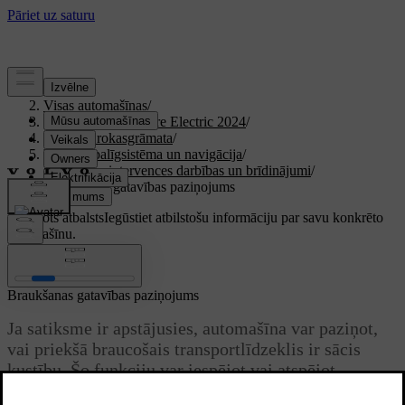
Atbalsts
/
Visas automašīnas
/
XC40 Recharge Pure Electric 2024
/
Lietotāja rokasgrāmata
/
Vadītāja palīgsistēma un navigācija
/
Drošības intervences darbības un brīdinājumi
/
Braukšanas gatavības paziņojums
Pielāgots atbalsts
Iegūstiet atbilstošu informāciju par savu konkrēto
automašīnu.
Pierakstīties
Braukšanas gatavības paziņojums
Ja satiksme ir apstājusies, automašīna var paziņot,
vai priekšā braucošais transportlīdzeklis ir sācis
kustību. Šo funkciju var iespējot vai atspējot
iestatījumu sadaļā.