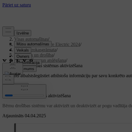
Atbalsts
/
Visas automašīnas
/
XC40 Recharge Pure Electric 2024
/
Lietotāja rokasgrāmata
/
Iekāpšana un drošība
/
Aizslēgšana un atslēgšana
/
Bērnu drošības sistēmas aktivizēšana
Pielāgots atbalsts
Iegūstiet atbilstošu informāciju par savu konkrēto au
Pierakstīties
Bērnu drošības sistēmas aktivizēšana
Bērnu drošības sistēmu var aktivizēt un deaktivizēt ar pogu vadītāja d
Atjaunināts 04.04.2025