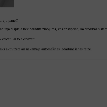
urvju panelī.
tāja displejā tiek parādīts ziņojums, kas apstiprina, ka drošības sistēma
veicāt, lai to aktivizētu.
aliks aktivizēta arī nākamajā automašīnas iedarbināšanas reizē.