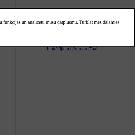
Bērnu drošība
Automašīna ir aprīkota ar vairākām
funkcijām bērnu drošības uzlabošanai,
tostarp ar stiprinājuma punktiem bērna
ierobežotājsistēmas uzstādīšanai un
bloķētājiem bērnu drošībai.