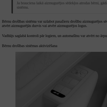
Ja brauciena laikā aizmugurējos sēdekļos atrodas bērni, gādā
sistēmu.
Bērnu drošības sistēma var uzlabot pasažieru drošību aizmugurējos sēd
atvērt aizmugurējās durvis vai atvērt aizmugurējos logus.
Vadītājs saglabā kontroli pār logiem, un automašīnu var atvērt no ārpuse
Bērnu drošības sistēmas aktivizēšana