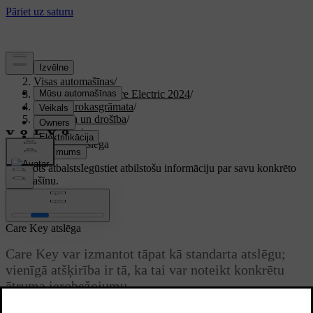
Atbalsts
/
Visas automašīnas
/
XC40 Recharge Pure Electric 2024
/
Lietotāja rokasgrāmata
/
Iekāpšana un drošība
/
Atslēgas
/
Care Key atslēga
Pielāgots atbalsts
Iegūstiet atbilstošu informāciju par savu konkrēto
automašīnu.
Pierakstīties
Care Key atslēga
Care Key var izmantot tāpat kā standarta atslēgu;
vienīgā atšķirība ir tā, ka tai var noteikt konkrētu
ātruma ierobežojumu.
Atjaunināts 04.04.2025