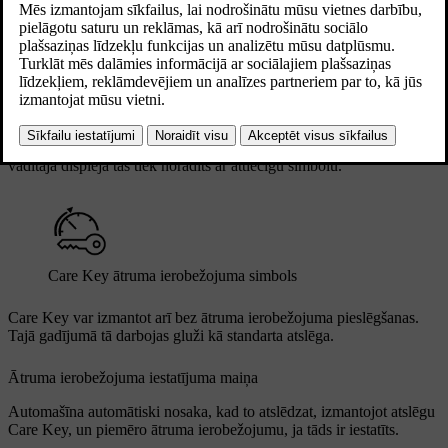
Care Key atslēga darbojas tāpat kā standarta atslēga, kad ir
nepieciešams aizslēgt un atslēgt vai iedarbināt automašīnu un veikt
lielāko daļu citu standarta darbību. Lielākā atšķirība ir tā, ka,
izmantojot Care Key, automašīnai var iestatīt ātruma ierobežojumu.
Tas var būt noderīgi, ja vēlaties aizdot automašīnu nepieredzējušam
autovadītājam vai nodot to sulainim vai remontdarbnīcā.
Ja tiek izmantota Care Key ar noteiktu ātruma ierobežojumu,
vadītāja displejā tas tiek norādīts ar attiecīgu simbolu.
Care Key ātruma ierobežojuma simbols
Care Key var izmantot arī bez ātruma ierobežojuma pieslēgšanas.
Tajā gadījumā tā darbojas gluži kā standarta atslēga.
Ātruma ierobežojuma iestatījuma maiņa
Automašīna automātiski nosaka, kad to atslēdzat, izmantojot atslēgu
Care Key, un piemēro ātruma ierobežojumu, ja tāds ir iestatīts.