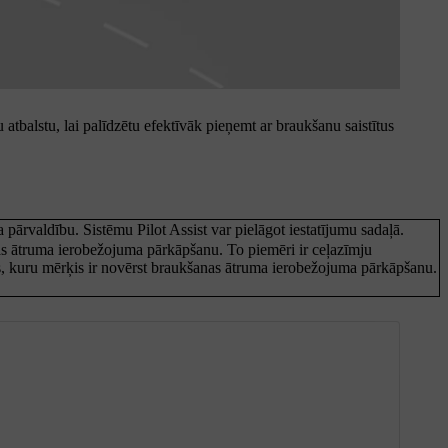
tbalstu, lai palīdzētu efektīvāk pieņemt ar braukšanu saistītus
ārvaldību. Sistēmu Pilot Assist var pielāgot iestatījumu sadaļā.
as ātruma ierobežojuma pārkāpšanu. To piemēri ir ceļazīmju
s, kuru mērķis ir novērst braukšanas ātruma ierobežojuma pārkāpšanu.