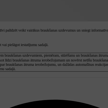
vi palīdzēt veikt vairākus braukšanas uzdevumus un sniegt informatīvu a
 vai pielāgot iestatījumu sadaļā.
kiem braukšanas uzdevumiem, piemēram, stūrēšanu un braukšanas ātruma p
sekot līdzi braukšanas ātruma ierobežojumam un novērst netīšu braukšan
ē par braukšanas ātruma ierobežojumu, un dažādas automašīnas reakcija
umu sadaļā.