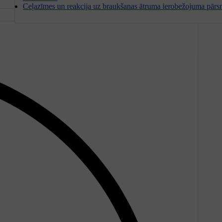
Ceļazīmes un reakcija uz braukšanas ātruma ierobežojuma pārs