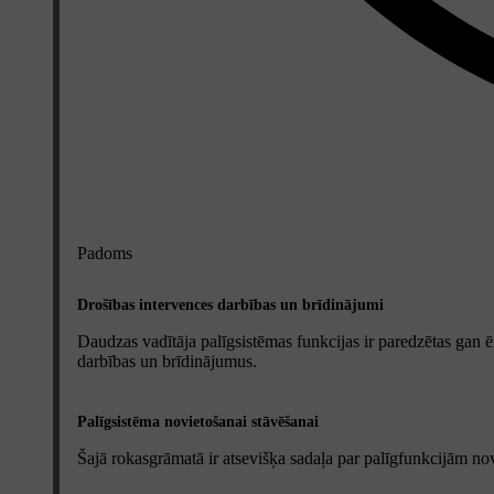
Padoms
Drošības intervences darbības un brīdinājumi
Daudzas vadītāja palīgsistēmas funkcijas ir paredzētas gan ē
darbības un brīdinājumus.
Palīgsistēma novietošanai stāvēšanai
Šajā rokasgrāmatā ir atsevišķa sadaļa par palīgfunkcijām nov