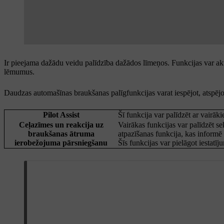
Ir pieejama dažādu veidu palīdzība dažādos līmeņos. Funkcijas var aktī
lēmumus.
Daudzas automašīnas braukšanas palīgfunkcijas varat iespējot, atspējot
Pilot Assist
Šī funkcija var palīdzēt ar vairā
Ceļazīmes un reakcija uz
Vairākas funkcijas var palīdzēt 
braukšanas ātruma
atpazīšanas funkcija, kas inform
ierobežojuma pārsniegšanu
Šīs funkcijas var pielāgot iestatīj