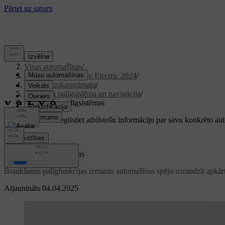
Atbalsts
/
Visas automašīnas
/
XC40 Recharge Pure Electric 2024
/
Lietotāja rokasgrāmata
/
Vadītāja palīgsistēma un navigācija
/
Braukšanas palīgsistēmas
Pielāgots atbalsts
Iegūstiet atbilstošu informāciju par savu konkrēto au
Pierakstīties
Braukšanas palīgsistēmas
Braukšanas palīgfunkcijas izmanto automašīnas spēju uzraudzīt apkārtē
Atjaunināts 04.04.2025