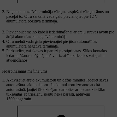
Noņemiet pozitīvā termināļa vāciņu, saspiežot vāciņa sānus un
paceļot to. Otru sarkanā vada galu pievienojiet pie 12 V
akumulatora pozitīvā termināļa.
Pievienojiet melno kabeli iedarbināšanai ar ārēju strāvas avotu pie
ārējā akumulatora negatīvā termināļa.
Otru melnā vada galu pievienojiet pie jūsu automašīnas
akumulatora negatīvā termināļa.
Pārbaudiet, vai skavas ir pareizi piestiprinātas. Slikts kontakts
iedarbināšanas mēģinājumā var izraisīt dzirksteles vai spaiļu
atvienošanos.
Iedarbināšanas mēģinājums
Aktivizējiet ārējo akumulatoru un dažas minūtes lādējiet savas
automašīnas akumulatoru. Ja akumulatoru izmantojat citā
automašīnā, ļaujiet tās dzinējam darboties ar nedaudz lielāku
tukšgaitas apgriezienu skaitu nekā parasti, aptuveni
1500 apgr./min.