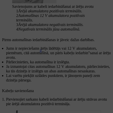
Savienojums ar kabeli iedarbināšanai ar ārēju avotu
1
Ārējā akumulatora pozitīvais terminālis.
2
Automašīnas 12 V akumulatora pozitīvais
terminālis.
3
Ārējā akumulatora negatīvais terminālis.
4
Negatīvais terminālis jūsu automašīnā.
Pirms automašīnas iedarbināšanas ir jāveic dažas darbības.
Jums ir nepieciešams ārējs lādētājs vai 12 V akumulators,
4
piemēram, citā automašīnā, un pāris kabeļu iedarbin''sanai ar ārēju
avotu.
Pārliecinieties, ka automašīna ir izslēgta.
Ja izmantojat citas automašīnas 12 V akumulatoru, pārliecinieties,
ka tās dzinējs ir izslēgts un abas automašīnas nesaskaras.
Lai varētu piekļūt uzlādes punktiem, ir jānoņem paneļi zem
dzinēja pārsega.
Kabeļu savienošana
Pievienojiet sarkano kabeli iedarbināšanai ar ārēju strāvas avotu
pie ārējā akumulatora pozitīvā termināļa.