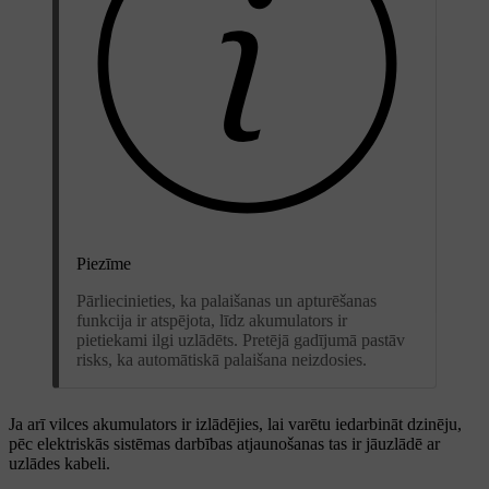
Piezīme
Pārliecinieties, ka palaišanas un apturēšanas
funkcija ir atspējota, līdz akumulators ir
pietiekami ilgi uzlādēts. Pretējā gadījumā pastāv
risks, ka automātiskā palaišana neizdosies.
Ja arī vilces akumulators ir izlādējies, lai varētu iedarbināt dzinēju,
pēc elektriskās sistēmas darbības atjaunošanas tas ir jāuzlādē ar
uzlādes kabeli.