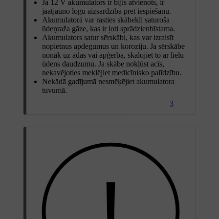
Ja 12 V akumulators ir bijis atvienots, ir
jāatjauno logu aizsardzība pret iespiešanu.
Akumulatorā var rasties skābekli saturoša
ūdeņraža gāze, kas ir ļoti sprādzienbīstama.
Akumulators satur sērskābi, kas var izraisīt
nopietnus apdegumus un koroziju. Ja sērskābe
nonāk uz ādas vai apģērba, skalojiet to ar lielu
ūdens daudzumu. Ja skābe nokļūst acīs,
nekavējoties meklējiet medicīnisko palīdzību.
Nekādā gadījumā nesmēķējiet akumulatora
tuvumā.
3