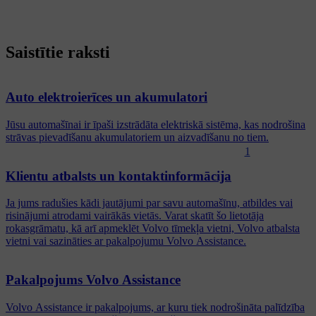
Saistītie raksti
Auto elektroierīces un akumulatori
Jūsu automašīnai ir īpaši izstrādāta elektriskā sistēma, kas nodrošina
strāvas pievadīšanu akumulatoriem un aizvadīšanu no tiem.
1
Klientu atbalsts un kontaktinformācija
Ja jums radušies kādi jautājumi par savu automašīnu, atbildes vai
risinājumi atrodami vairākās vietās. Varat skatīt šo lietotāja
rokasgrāmatu, kā arī apmeklēt Volvo tīmekļa vietni, Volvo atbalsta
vietni vai sazināties ar pakalpojumu Volvo Assistance.
Pakalpojums Volvo Assistance
Volvo Assistance ir pakalpojums, ar kuru tiek nodrošināta palīdzība