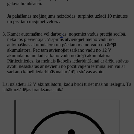
gatava braukšanai.
Ja palaišanas mēģinājums neizdodas, turpiniet uzlādi 10 minūtes
un pēc tam mēģiniet vēlreiz.
Kamēr automašīna vēl darbojas, noņemiet vadus pretējā secībā,
2
nekā tos pievienojāt. Vispirms atvienojiet melno vadu no
automašīnas akumulatora un pēc tam melno vadu no ārējā
akumulatora. Pēc tam atvienojiet sarkano vadu no 12 V
akumulatora un tad sarkano vadu no ārējā akumulatora.
Pārliecinieties, ka melnais lkabelis iedarbināšanai ar ārēju strāvas
avotu nesaskaras ar nevienu no pozitīvajiem termināļiem vai ar
sarkano kabeli iedarbināšanai ar ārēju strāvas avotu.
Lai uzlādētu 12 V akumulatoru, kādu brīdi turiet mašīnu ieslēgtu. Tā
labāk uzlādējas braukšanas laikā.