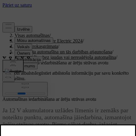
Atbalsts
/
Visas automašīnas
/
XC40 Recharge Pure Electric 2024
/
Lietotāja rokasgrāmata
/
Imobilizēta automašīna un tās darbības atjaunošana
/
Automašīna bez jaudas vai nereaģējoša automašīna
/
Automašīnas iedarbināšana ar ārēju strāvas avotu
Pielāgots atbalsts
Iegūstiet atbilstošu informāciju par savu konkrēto
automašīnu.
Pierakstīties
Automašīnas iedarbināšana ar ārēju strāvas avotu
Ja 12 V akumulatora uzlādes līmenis ir zemāks par
noteiktu punktu, automašīna jāiedarbina, izmantojot
ārēju strāvas avotu. Pirms sākat darbu, izlasiet
informāciju un rūpīgi izpildiet katru darbību.