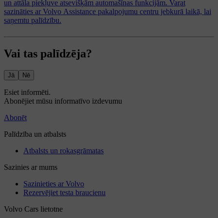
un attāla piekļuve atsevišķām automašīnas funkcijām. Varat
sazināties ar Volvo Assistance pakalpojumu centru jebkurā laikā, lai
saņemtu palīdzību.
Vai tas palīdzēja?
Jā
Nē